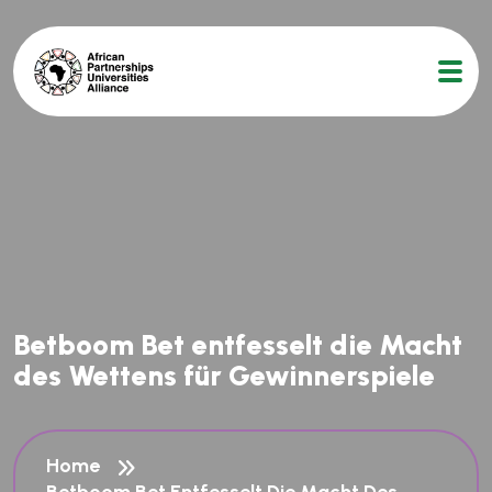
Betboom Bet entfesselt die Macht
des Wettens für Gewinnerspiele
Home