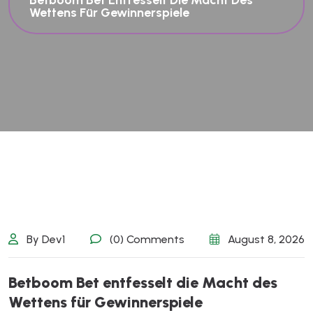
Betboom Bet Entfesselt Die Macht Des
Wettens Für Gewinnerspiele
By Dev1
(0) Comments
August 8, 2026
B
e
t
b
o
o
m
B
e
t
e
n
t
f
e
s
s
e
l
t
d
i
e
M
a
c
h
t
d
e
s
W
e
t
t
e
n
s
f
ü
r
G
e
w
i
n
n
e
r
s
p
i
e
l
e