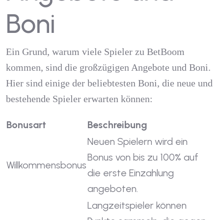
Boni
Ein Grund, warum viele Spieler zu BetBoom
kommen, sind die großzügigen Angebote und Boni.
Hier sind einige der beliebtesten Boni, die neue und
bestehende Spieler erwarten können:
Bonusart
Beschreibung
Neuen Spielern wird ein
Bonus von bis zu 100% auf
Willkommensbonus
die erste Einzahlung
angeboten.
Langzeitspieler können