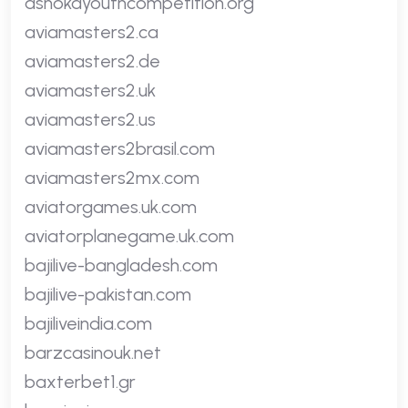
ashokayouthcompetition.org
aviamasters2.ca
aviamasters2.de
aviamasters2.uk
aviamasters2.us
aviamasters2brasil.com
aviamasters2mx.com
aviatorgames.uk.com
aviatorplanegame.uk.com
bajilive-bangladesh.com
bajilive-pakistan.com
bajiliveindia.com
barzcasinouk.net
baxterbet1.gr