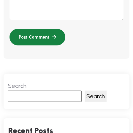
Search
Search
Recent Posts