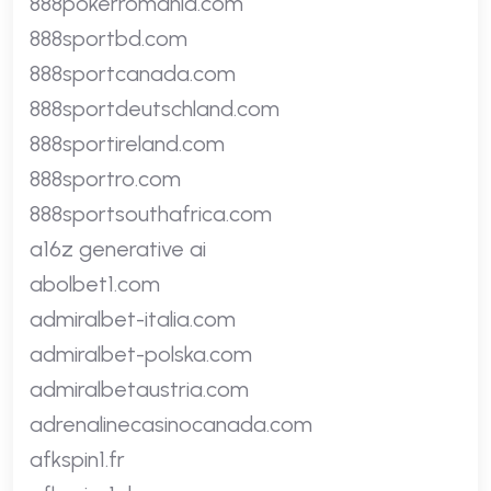
888pokerromania.com
888sportbd.com
888sportcanada.com
888sportdeutschland.com
888sportireland.com
888sportro.com
888sportsouthafrica.com
a16z generative ai
abolbet1.com
admiralbet-italia.com
admiralbet-polska.com
admiralbetaustria.com
adrenalinecasinocanada.com
afkspin1.fr