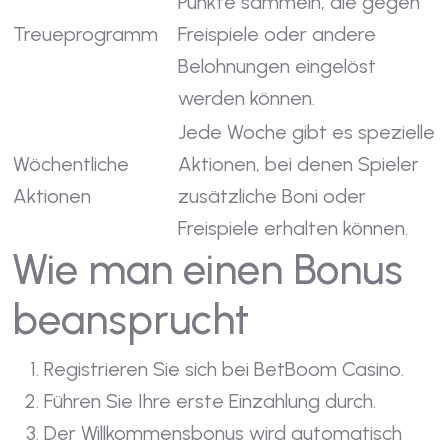
Punkte sammeln, die gegen
Treueprogramm
Freispiele oder andere
Belohnungen eingelöst
werden können.
Jede Woche gibt es spezielle
Wöchentliche
Aktionen, bei denen Spieler
Aktionen
zusätzliche Boni oder
Freispiele erhalten können.
Wie man einen Bonus
beansprucht
Registrieren Sie sich bei BetBoom Casino.
Führen Sie Ihre erste Einzahlung durch.
Der Willkommensbonus wird automatisch