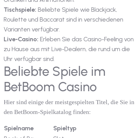
Tischspiele:
Beliebte Spiele wie Blackjack,
Roulette und Baccarat sind in verschiedenen
Varianten verfügbar.
Live-Casino:
Erleben Sie das Casino-Feeling von
zu Hause aus mit Live-Dealern, die rund um die
Uhr verfügbar sind.
Beliebte Spiele im
BetBoom Casino
Hier sind einige der meistgespielten Titel, die Sie in
den BetBoom-Spielkatalog finden:
Spielname
Spieltyp