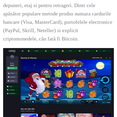
depuneri, etaj si pentru retrageri. Dintr cele
apăsător populare metode produs numara cardurile
bancare (Visa, MasterCard), portofelele electronice
(PayPal, Skrill, Neteller) si explicit
criptomonedele, cân fată fi Bitcoin.