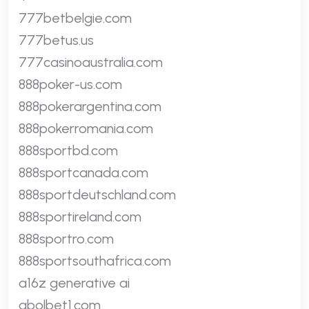
777betbelgie.com
777betus.us
777casinoaustralia.com
888poker-us.com
888pokerargentina.com
888pokerromania.com
888sportbd.com
888sportcanada.com
888sportdeutschland.com
888sportireland.com
888sportro.com
888sportsouthafrica.com
a16z generative ai
abolbet1.com