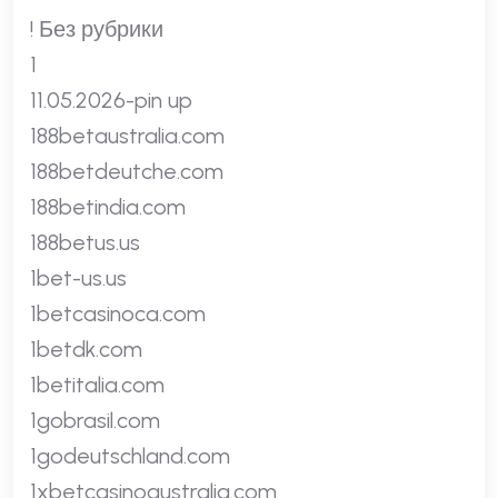
! Без рубрики
1
11.05.2026-pin up
188betaustralia.com
188betdeutche.com
188betindia.com
188betus.us
1bet-us.us
1betcasinoca.com
1betdk.com
1betitalia.com
1gobrasil.com
1godeutschland.com
1xbetcasinoaustralia.com