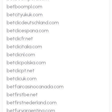
betboompl.com
betcityukuk.com
betclicdeutschland.com
betclicespana.com
betclicfr.net
betclicitalia.com
betclicnl.com
betclicpolska.com
betclicpt.net
betclicuk.com
betfaircasinocanada.com
betfirstbe.net
betfirstnederland.com
betfuryargentina.com