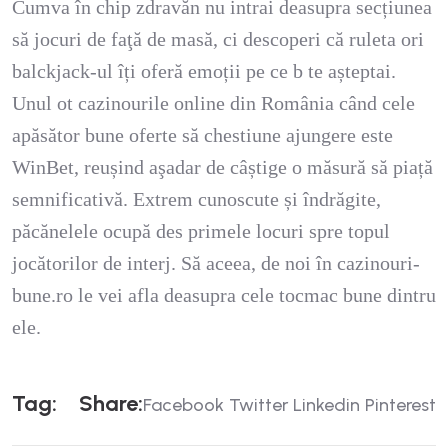
Cumva în chip zdravăn nu intrai deasupra secțiunea
să jocuri de faţă de masă, ci descoperi că ruleta ori
balckjack-ul îți oferă emoții pe ce b te așteptai.
Unul ot cazinourile online din România când cele
apăsător bune oferte să chestiune ajungere este
WinBet, reușind aşadar de câștige o măsură să piață
semnificativă. Extrem cunoscute și îndrăgite,
păcănelele ocupă des primele locuri spre topul
jocătorilor de interj. Să aceea, de noi în cazinouri-
bune.ro le vei afla deasupra cele tocmac bune dintru
ele.
T
A
G
:
S
H
A
R
E
:
Facebook
Twitter
Linkedin
Pinterest