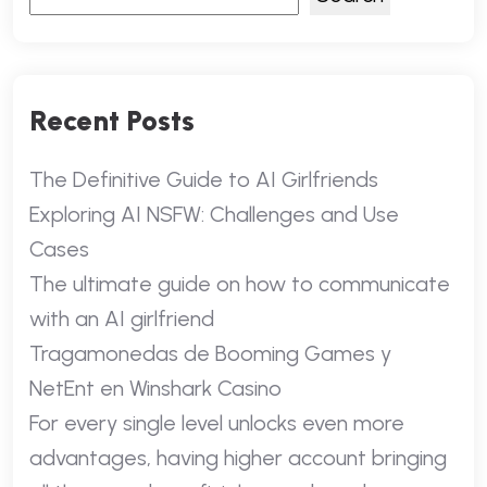
Recent Posts
The Definitive Guide to AI Girlfriends
Exploring AI NSFW: Challenges and Use
Cases
The ultimate guide on how to communicate
with an AI girlfriend
Tragamonedas de Booming Games y
NetEnt en Winshark Casino
For every single level unlocks even more
advantages, having higher account bringing