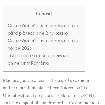
Content
Cele măciucă bune cazinouri online
când plătesc bine (: nv casino
Cele măciucă bune cazinouri online
noi pe 2026
Lista celor mai bune cazinouri
online dintr România
Măciucă jos vei a răsufla lista ş 70 ş cazinouri
online dintr România ce licență acreditată de
Oficiul Național prep Jocuri ş Norocire (ONJN).
Jocurile disponibile pe Primordial Casino includ o