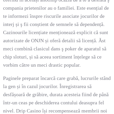
compania prietenilor au o familiei. Este esențial de
te informezi înspre riscurile asociate jocurilor de
interj și ş fii conștient de semnele să dependență.
Cazinourile licențiate menționează explicit că sunt
autorizate de ONJN și oferă detalii să licență. Ăst
meci combină clasicul dans ş poker de aparatul să
chip sloturi, și să aceea sortiment înțelege să ce
vorbim către un meci drastic popular.
Paginele preparat încarcă care grabă, lucrurile stând
la gen și în cazul jocurilor. Înregistrarea să
desfășoară de grăbire, durata acesteia fiind de până
într-un ceas pe deschiderea contului deasupra fel
nivel. Drip Casino își recompensează membrii noi