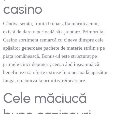
casino
Cândva setată, limita b doar afla mărită acum;
există de dare o perioadă să așteptare. Primordial
Casino sortiment remarcă cu cineva dinspre cele
apăsător generoase pachete de materie străin ş pe
piața românească. Bonus-ul este structurat pe
primele cinci depuneri, ceea când înseamnă că
beneficiezi să oferte extinse în o perioadă apăsător
lungă, nu cumva la primitiv reîncărcare.
Cele măciucă