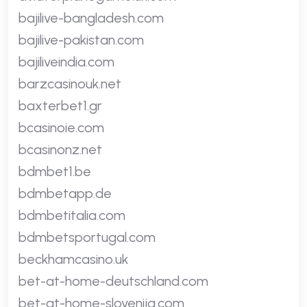
bajilive-bangladesh.com
bajilive-pakistan.com
bajiliveindia.com
barzcasinouk.net
baxterbet1.gr
bcasinoie.com
bcasinonz.net
bdmbet1.be
bdmbetapp.de
bdmbetitalia.com
bdmbetsportugal.com
beckhamcasino.uk
bet-at-home-deutschland.com
bet-at-home-slovenija.com