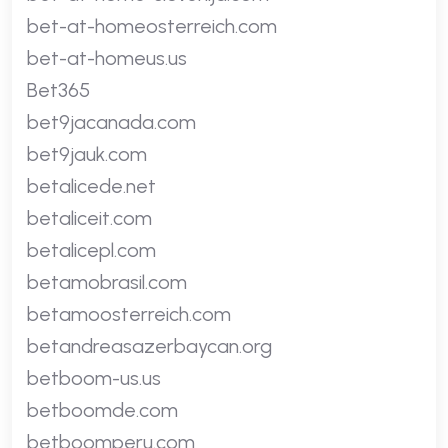
bet-at-homeosterreich.com
bet-at-homeus.us
Bet365
bet9jacanada.com
bet9jauk.com
betalicede.net
betaliceit.com
betalicepl.com
betamobrasil.com
betamoosterreich.com
betandreasazerbaycan.org
betboom-us.us
betboomde.com
betboomperu.com