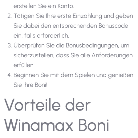
erstellen Sie ein Konto.
Tätigen Sie Ihre erste Einzahlung und geben
Sie dabei den entsprechenden Bonuscode
ein, falls erforderlich.
Überprüfen Sie die Bonusbedingungen, um
sicherzustellen, dass Sie alle Anforderungen
erfüllen.
Beginnen Sie mit dem Spielen und genießen
Sie Ihre Boni!
Vorteile der
Winamax Boni