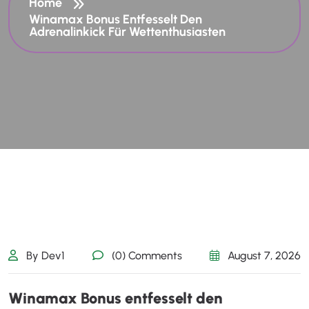
Home
Winamax Bonus Entfesselt Den
Adrenalinkick Für Wettenthusiasten
By Dev1
(0) Comments
August 7, 2026
W
i
n
a
m
a
x
B
o
n
u
s
e
n
t
f
e
s
s
e
l
t
d
e
n