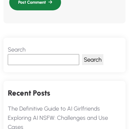
Search
Search
Recent Posts
The Definitive Guide to AI Girlfriends
Exploring AI NSFW: Challenges and Use
Cases