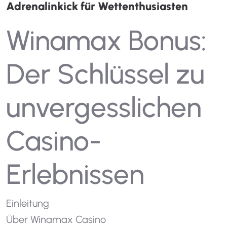
A
d
r
e
n
a
l
i
n
k
i
c
k
f
ü
r
W
e
t
t
e
n
t
h
u
s
i
a
s
t
e
n
Winamax Bonus:
Der Schlüssel zu
unvergesslichen
Casino-
Erlebnissen
Einleitung
Über Winamax Casino