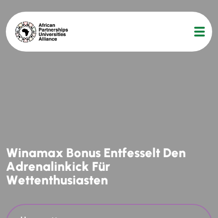
W
i
n
a
m
a
x
B
o
n
u
s
E
n
t
f
e
s
s
e
l
t
D
e
n
A
d
r
e
n
a
l
i
n
k
i
c
k
F
ü
r
W
e
t
t
e
n
t
h
u
s
i
a
s
t
e
n