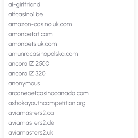
ai-girlfriend
alfcasino1.be
amazon-casino.uk.com
amonbetat.com
amonbets.uk.com
amunracasinopolska.com
ancorallZ 2500
ancorallZ 320
anonymous
arcanebetcasinocanada.com
ashokayouthcompetition.org
aviamasters2.ca
aviamasters2.de
aviamasters2.uk