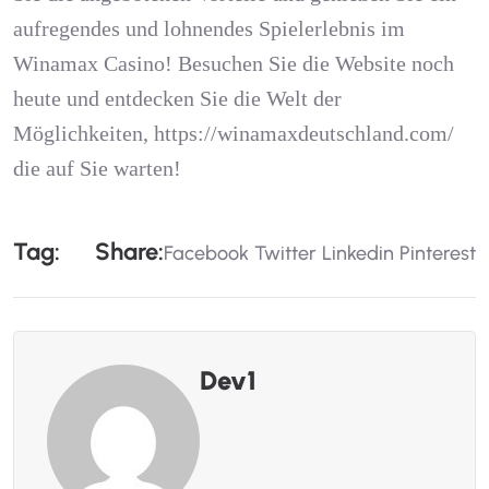
aufregendes und lohnendes Spielerlebnis im
Winamax Casino! Besuchen Sie die Website noch
heute und entdecken Sie die Welt der
Möglichkeiten,
https://winamaxdeutschland.com/
die auf Sie warten!
T
A
G
:
S
H
A
R
E
:
Facebook
Twitter
Linkedin
Pinterest
Dev1