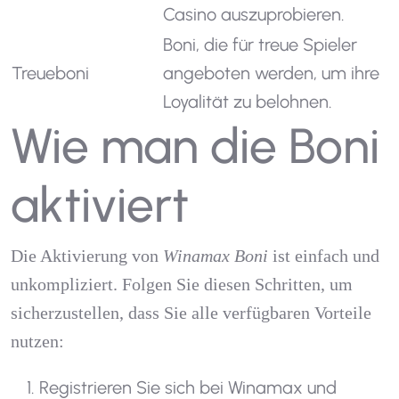
Casino auszuprobieren.
Boni, die für treue Spieler
Treueboni
angeboten werden, um ihre
Loyalität zu belohnen.
Wie man die Boni
aktiviert
Die Aktivierung von
Winamax Boni
ist einfach und
unkompliziert. Folgen Sie diesen Schritten, um
sicherzustellen, dass Sie alle verfügbaren Vorteile
nutzen:
Registrieren Sie sich bei Winamax und