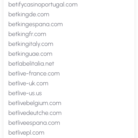
betifycasinoportugal.com
betkingde.com
betkingespana.com
betkingfr.com
betkingitaly.com
betkinguae.com
betlabelitalia.net
betlive-france.com
betlive-uk.com
betlive-us.us
betlivebelgium.com
betlivedeutche.com
betliveespana.com
betlivepl.com