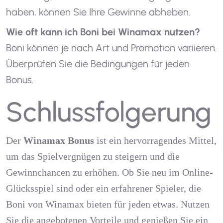
haben, können Sie Ihre Gewinne abheben.
Wie oft kann ich Boni bei Winamax nutzen?
Boni können je nach Art und Promotion variieren.
Überprüfen Sie die Bedingungen für jeden
Bonus.
Schlussfolgerung
Der
Winamax Bonus
ist ein hervorragendes Mittel,
um das Spielvergnügen zu steigern und die
Gewinnchancen zu erhöhen. Ob Sie neu im Online-
Glücksspiel sind oder ein erfahrener Spieler, die
Boni von Winamax bieten für jeden etwas. Nutzen
Sie die angebotenen Vorteile und genießen Sie ein