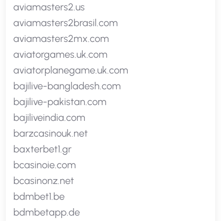
aviamasters2.us
aviamasters2brasil.com
aviamasters2mx.com
aviatorgames.uk.com
aviatorplanegame.uk.com
bajilive-bangladesh.com
bajilive-pakistan.com
bajiliveindia.com
barzcasinouk.net
baxterbet1.gr
bcasinoie.com
bcasinonz.net
bdmbet1.be
bdmbetapp.de