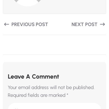
PREVIOUS POST
NEXT POST
Leave A Comment
Your email address will not be published.
Required fields are marked
*