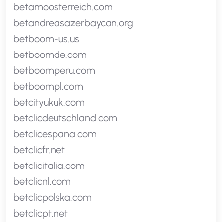
betamoosterreich.com
betandreasazerbaycan.org
betboom-us.us
betboomde.com
betboomperu.com
betboompl.com
betcityukuk.com
betclicdeutschland.com
betclicespana.com
betclicfr.net
betclicitalia.com
betclicnl.com
betclicpolska.com
betclicpt.net