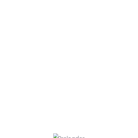
e Slots bei