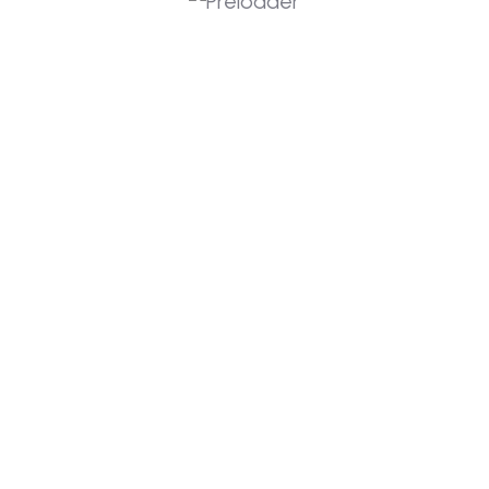
satzlimits
erfahrung, echte Dealer
und Aktionen
verwöhnt. Die
Bonusangebote
sind großzügig und