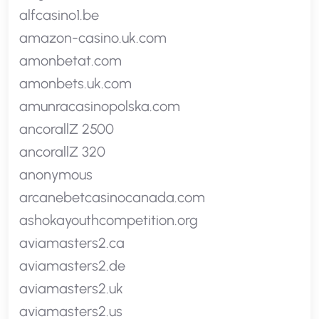
alfcasino1.be
amazon-casino.uk.com
amonbetat.com
amonbets.uk.com
amunracasinopolska.com
ancorallZ 2500
ancorallZ 320
anonymous
arcanebetcasinocanada.com
ashokayouthcompetition.org
aviamasters2.ca
aviamasters2.de
aviamasters2.uk
aviamasters2.us