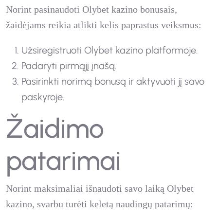
Norint pasinaudoti Olybet kazino bonusais,
žaidėjams reikia atlikti kelis paprastus veiksmus:
Užsiregistruoti Olybet kazino platformoje.
Padaryti pirmąjį įnašą.
Pasirinkti norimą bonusą ir aktyvuoti jį savo
paskyroje.
Žaidimo
patarimai
Norint maksimaliai išnaudoti savo laiką Olybet
kazino, svarbu turėti keletą naudingų patarimų: