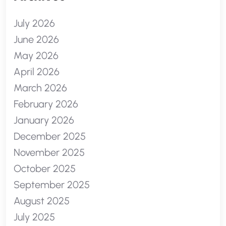
July 2026
June 2026
May 2026
April 2026
March 2026
February 2026
January 2026
December 2025
November 2025
October 2025
September 2025
August 2025
July 2025