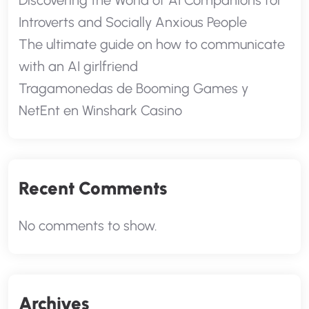
Discovering the World of AI Companions for
Introverts and Socially Anxious People
The ultimate guide on how to communicate
with an AI girlfriend
Tragamonedas de Booming Games y
NetEnt en Winshark Casino
Recent Comments
No comments to show.
Archives