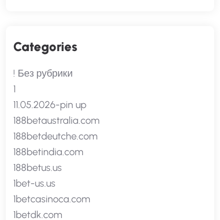
Categories
! Без рубрики
1
11.05.2026-pin up
188betaustralia.com
188betdeutche.com
188betindia.com
188betus.us
1bet-us.us
1betcasinoca.com
1betdk.com