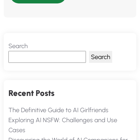
Search
Search
Recent Posts
The Definitive Guide to AI Girlfriends
Exploring AI NSFW: Challenges and Use
Cases