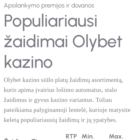
Apsilankymo premijos ir dovanos
Populiariausi
žaidimai Olybet
kazino
Olybet kazino siūlo platų žaidimų asortimentą,
kuris apima įvairius lošimo automatus, stalo
žaidimus ir gyvus kazino variantus. Toliau
pateikiama palyginamoji lentelė, kurioje matysite
keletą populiariausių žaidimų ir jų ypatybes.
RTP
Min.
Max.