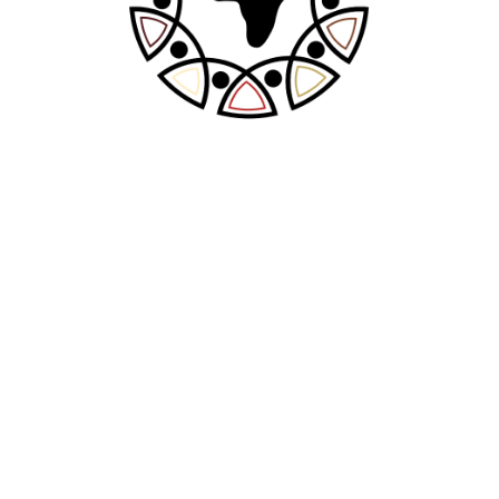
 der appellerer til enhver smag. Her er nogle af de
 traditionelle symboler såsom frugter og klokker
plekse funktioner inkluderer disse spil ofte
jackpots, der vokser hver gang nogen spiller,
ster.
-serier eller bøger, der bringer en ekstra