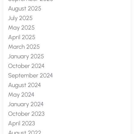
August 2025
July 2025
May 2025
April 2025
March 2025
January 2025
October 2024
September 2024
August 2024
May 2024
January 2024
October 2023
April 2023
August 2022