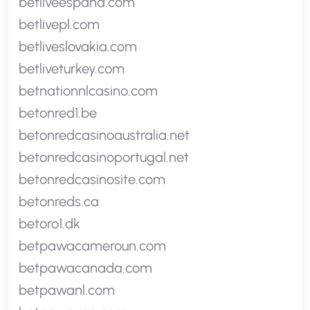
betliveespana.com
betlivepl.com
betliveslovakia.com
betliveturkey.com
betnationnlcasino.com
betonred1.be
betonredcasinoaustralia.net
betonredcasinoportugal.net
betonredcasinosite.com
betonreds.ca
betoro1.dk
betpawacameroun.com
betpawacanada.com
betpawanl.com