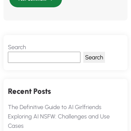
Search
Search
Recent Posts
The Definitive Guide to AI Girlfriends
Exploring AI NSFW: Challenges and Use
Cases