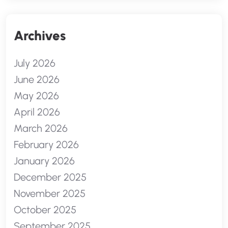
Archives
July 2026
June 2026
May 2026
April 2026
March 2026
February 2026
January 2026
December 2025
November 2025
October 2025
September 2025