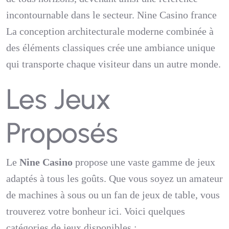
incontournable dans le secteur.
Nine Casino france
La conception architecturale moderne combinée à
des éléments classiques crée une ambiance unique
qui transporte chaque visiteur dans un autre monde.
Les Jeux
Proposés
Le
Nine Casino
propose une vaste gamme de jeux
adaptés à tous les goûts. Que vous soyez un amateur
de machines à sous ou un fan de jeux de table, vous
trouverez votre bonheur ici. Voici quelques
catégories de jeux disponibles :