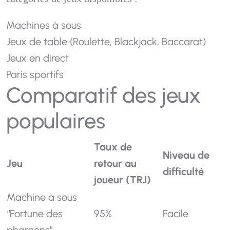
Machines à sous
Jeux de table (Roulette, Blackjack, Baccarat)
Jeux en direct
Paris sportifs
Comparatif des jeux
populaires
Taux de
Niveau de
Jeu
retour au
difficulté
joueur (TRJ)
Machine à sous
“Fortune des
95%
Facile