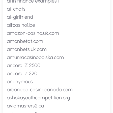
ai in finance examples 1
ai-chats
ai-girlfriend
alfcasino1.be
amazon-casino.uk.com
amonbetat.com
amonbets.uk.com
amunracasinopolska.com
ancorallZ 2500
ancorallZ 320
anonymous
arcanebetcasinocanada.com
ashokayouthcompetition.org
aviamasters2.ca