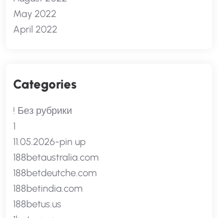
May 2022
April 2022
Categories
! Без рубрики
1
11.05.2026-pin up
188betaustralia.com
188betdeutche.com
188betindia.com
188betus.us