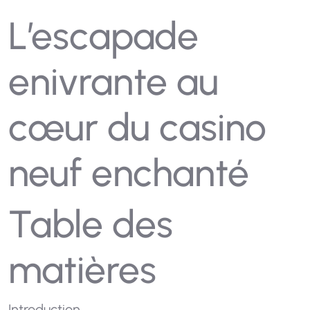
L’escapade
enivrante au
cœur du casino
neuf enchanté
Table des
matières
Introduction