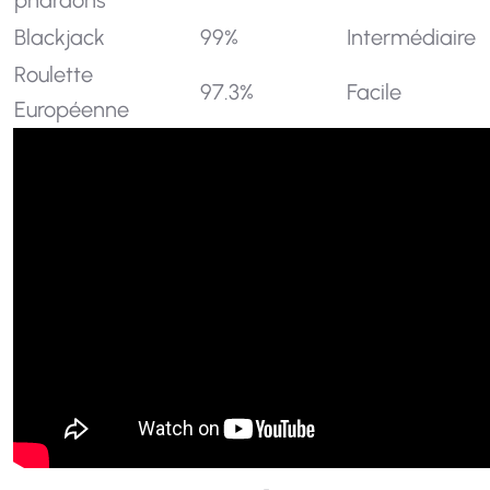
pharaons”
Blackjack
99%
Intermédiaire
Roulette
97.3%
Facile
Européenne