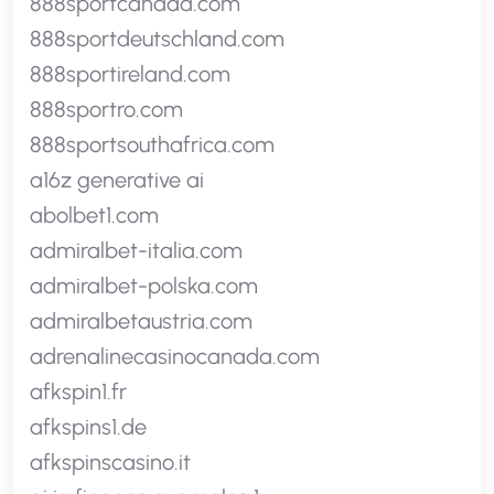
888sportcanada.com
888sportdeutschland.com
888sportireland.com
888sportro.com
888sportsouthafrica.com
a16z generative ai
abolbet1.com
admiralbet-italia.com
admiralbet-polska.com
admiralbetaustria.com
adrenalinecasinocanada.com
afkspin1.fr
afkspins1.de
afkspinscasino.it