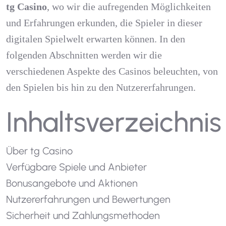
tg Casino
, wo wir die aufregenden Möglichkeiten
und Erfahrungen erkunden, die Spieler in dieser
digitalen Spielwelt erwarten können. In den
folgenden Abschnitten werden wir die
verschiedenen Aspekte des Casinos beleuchten, von
den Spielen bis hin zu den Nutzererfahrungen.
Inhaltsverzeichnis
Über tg Casino
Verfügbare Spiele und Anbieter
Bonusangebote und Aktionen
Nutzererfahrungen und Bewertungen
Sicherheit und Zahlungsmethoden