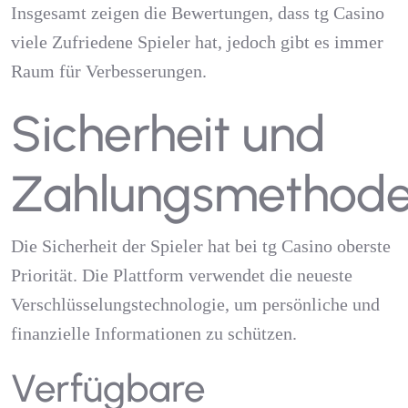
Insgesamt zeigen die Bewertungen, dass tg Casino
viele Zufriedene Spieler hat, jedoch gibt es immer
Raum für Verbesserungen.
Sicherheit und
Zahlungsmethod
Die Sicherheit der Spieler hat bei tg Casino oberste
Priorität. Die Plattform verwendet die neueste
Verschlüsselungstechnologie, um persönliche und
finanzielle Informationen zu schützen.
Verfügbare