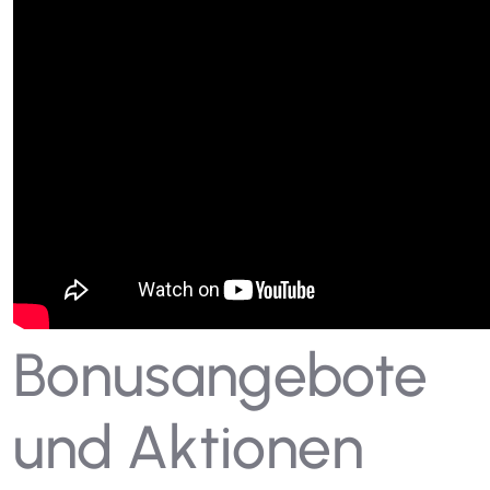
Bonusangebote
und Aktionen