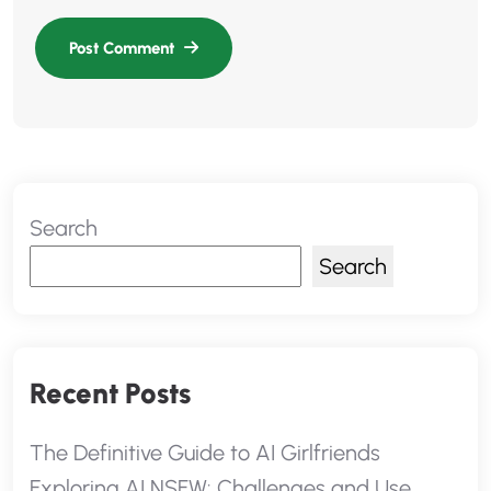
Search
Search
Recent Posts
The Definitive Guide to AI Girlfriends
Exploring AI NSFW: Challenges and Use