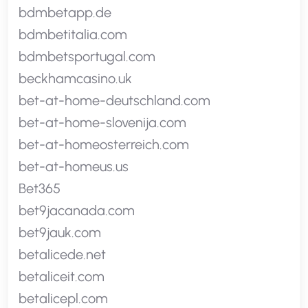
bdmbetapp.de
bdmbetitalia.com
bdmbetsportugal.com
beckhamcasino.uk
bet-at-home-deutschland.com
bet-at-home-slovenija.com
bet-at-homeosterreich.com
bet-at-homeus.us
Bet365
bet9jacanada.com
bet9jauk.com
betalicede.net
betaliceit.com
betalicepl.com