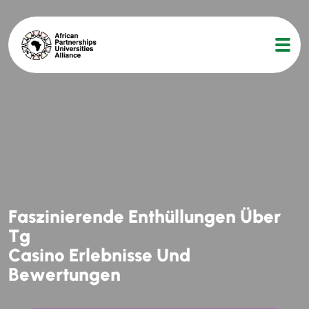
F
a
s
z
i
n
i
e
r
e
n
d
e
E
n
t
h
ü
l
l
u
n
g
e
n
Ü
b
e
r
T
g
C
a
s
i
n
o
E
r
l
e
b
n
i
s
s
e
U
n
d
B
e
w
e
r
t
u
n
g
e
n