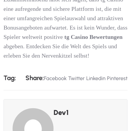
eine aufregende und sichere Plattform ist, die mit
einer umfangreichen Spielauswahl und attraktiven
Bonusangeboten aufwartet. Es ist kein Wunder, dass
Spieler weltweit positive
tg Casino Bewertungen
abgeben. Entdecken Sie die Welt des Spiels und
erleben Sie den Nervenkitzel selbst!
T
A
G
:
S
H
A
R
E
:
Facebook
Twitter
Linkedin
Pinterest
Dev1