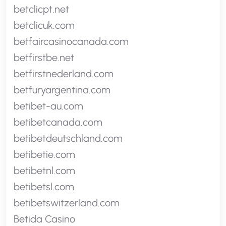
betclicpt.net
betclicuk.com
betfaircasinocanada.com
betfirstbe.net
betfirstnederland.com
betfuryargentina.com
betibet-au.com
betibetcanada.com
betibetdeutschland.com
betibetie.com
betibetnl.com
betibetsl.com
betibetswitzerland.com
Betida Casino