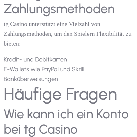
Zahlungsmethoden
tg Casino unterstützt eine Vielzahl von
Zahlungsmethoden, um den Spielern Flexibilität zu
bieten:
Kredit- und Debitkarten
E-Wallets wie PayPal und Skrill
Banküberweisungen
Häufige Fragen
Wie kann ich ein Konto
bei tg Casino