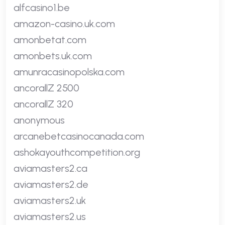
alfcasino1.be
amazon-casino.uk.com
amonbetat.com
amonbets.uk.com
amunracasinopolska.com
ancorallZ 2500
ancorallZ 320
anonymous
arcanebetcasinocanada.com
ashokayouthcompetition.org
aviamasters2.ca
aviamasters2.de
aviamasters2.uk
aviamasters2.us