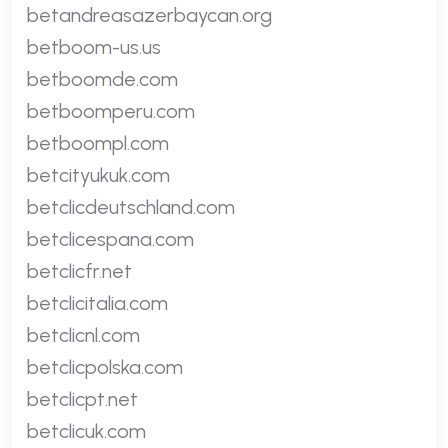
betandreasazerbaycan.org
betboom-us.us
betboomde.com
betboomperu.com
betboompl.com
betcityukuk.com
betclicdeutschland.com
betclicespana.com
betclicfr.net
betclicitalia.com
betclicnl.com
betclicpolska.com
betclicpt.net
betclicuk.com