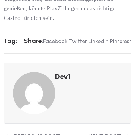
genießen, könnte PlayZilla genau das richtige
Casino für dich sein.
T
A
G
:
S
H
A
R
E
:
Facebook
Twitter
Linkedin
Pinterest
Dev1