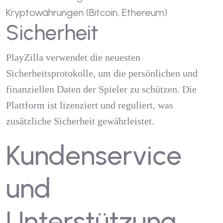
Kryptowährungen (Bitcoin, Ethereum)
Sicherheit
PlayZilla verwendet die neuesten
Sicherheitsprotokolle, um die persönlichen und
finanziellen Daten der Spieler zu schützen. Die
Plattform ist lizenziert und reguliert, was
zusätzliche Sicherheit gewährleistet.
Kundenservice
und
Unterstützung