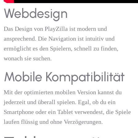
Webdesign
Das Design von PlayZilla ist modern und
ansprechend. Die Navigation ist intuitiv und
ermöglicht es den Spielern, schnell zu finden,
wonach sie suchen.
Mobile Kompatibilität
Mit der optimierten mobilen Version kannst du
jederzeit und überall spielen. Egal, ob du ein
Smartphone oder ein Tablet verwendest, die Spiele
laufen flüssig und ohne Verzögerungen.