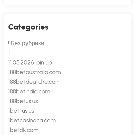
Categories
! Без рубрики
1
11.05.2026-pin up
188betaustralia.com
188betdeutche.com
188betindia.com
188betus.us
1bet-us.us
1betcasinoca.com
1betdk.com