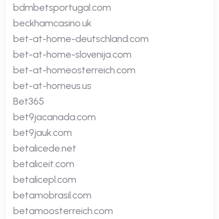
bdmbetsportugal.com
beckhamcasino.uk
bet-at-home-deutschland.com
bet-at-home-slovenija.com
bet-at-homeosterreich.com
bet-at-homeus.us
Bet365
bet9jacanada.com
bet9jauk.com
betalicede.net
betaliceit.com
betalicepl.com
betamobrasil.com
betamoosterreich.com