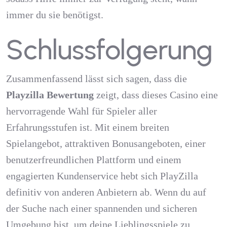
immer du sie benötigst.
Schlussfolgerung
Zusammenfassend lässt sich sagen, dass die
Playzilla Bewertung
zeigt, dass dieses Casino eine
hervorragende Wahl für Spieler aller
Erfahrungsstufen ist. Mit einem breiten
Spielangebot, attraktiven Bonusangeboten, einer
benutzerfreundlichen Plattform und einem
engagierten Kundenservice hebt sich PlayZilla
definitiv von anderen Anbietern ab. Wenn du auf
der Suche nach einer spannenden und sicheren
Umgebung bist, um deine Lieblingsspiele zu