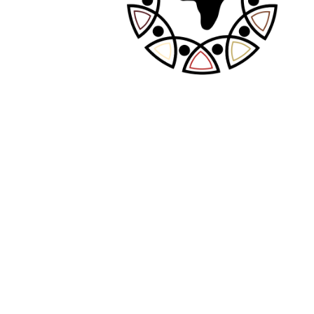
Verantwortungsvolles
Spielen
Die App bietet Funktionen, die dir helfen, dein
Spielverhalten zu kontrollieren und
verantwortungsbewusst zu spielen.
Häufig gestellte
Fragen
Wie lade ich die Snai
App Android