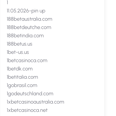
1
11.05.2026-pin up
188betaustralia.com
188betdeutche.com
188betindia.com
188betus.us
1bet-us.us
1betcasinoca.com
1betdk.com
1betitalia.com
1gobrasil.com
1godeutschland.com
1xbetcasinoaustralia.com
1xbetcasinoca.net