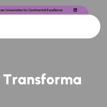
can Universities for Continental Excellence
T
r
a
n
s
f
o
r
m
a