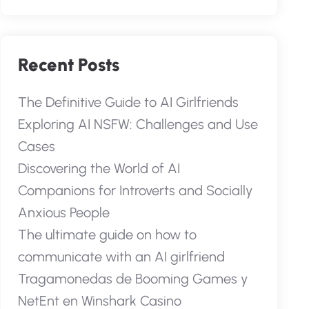
Recent Posts
The Definitive Guide to AI Girlfriends
Exploring AI NSFW: Challenges and Use
Cases
Discovering the World of AI
Companions for Introverts and Socially
Anxious People
The ultimate guide on how to
communicate with an AI girlfriend
Tragamonedas de Booming Games y
NetEnt en Winshark Casino