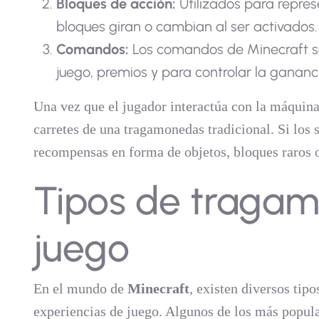
Bloques de acción:
Utilizados para repres
bloques giran o cambian al ser activados.
Comandos:
Los comandos de Minecraft s
juego, premios y para controlar la gananc
Una vez que el jugador interactúa con la máquina,
carretes de una tragamonedas tradicional. Si los 
recompensas en forma de objetos, bloques raros o
Tipos de tragam
juego
En el mundo de
Minecraft
, existen diversos tip
experiencias de juego. Algunos de los más popula