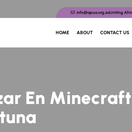
Uniting Afri
info@apua.org.za
HOME
ABOUT
CONTACT US
z
a
r
E
n
M
i
n
e
c
r
a
f
t
t
u
n
a