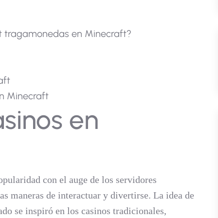
t
tragamonedas en Minecraft?
aft
n Minecraft
asinos en
ularidad con el auge de los servidores
s maneras de interactuar y divertirse. La idea de
do se inspiró en los casinos tradicionales,