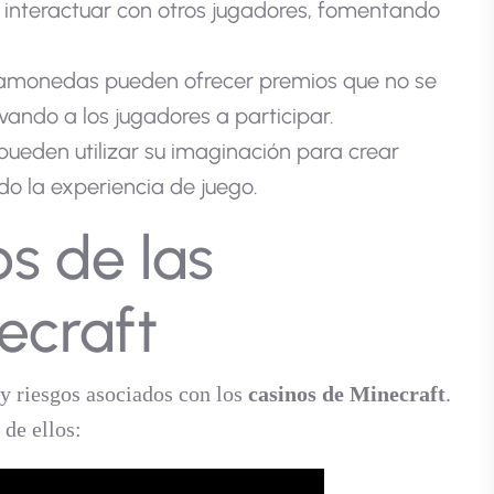
 interactuar con otros jugadores, fomentando
amonedas pueden ofrecer premios que no se
vando a los jugadores a participar.
ueden utilizar su imaginación para crear
o la experiencia de juego.
os de las
ecraft
 y riesgos asociados con los
casinos de Minecraft
.
de ellos: