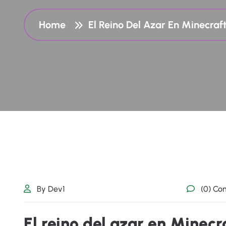
Home
El Reino Del Azar En Minecraf
By Dev1
(0) Co
E
l
r
e
i
n
o
d
e
l
a
z
a
r
e
n
M
i
n
e
c
r