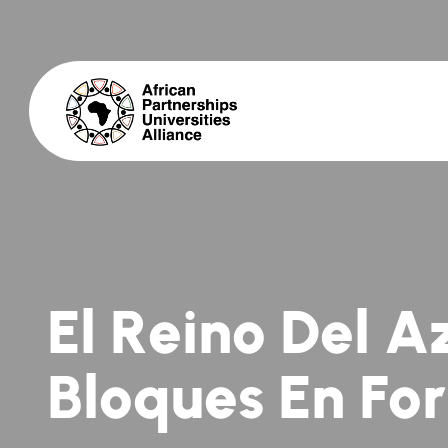
E
l
R
e
i
n
o
D
e
l
A
B
l
o
q
u
e
s
E
n
F
o
r