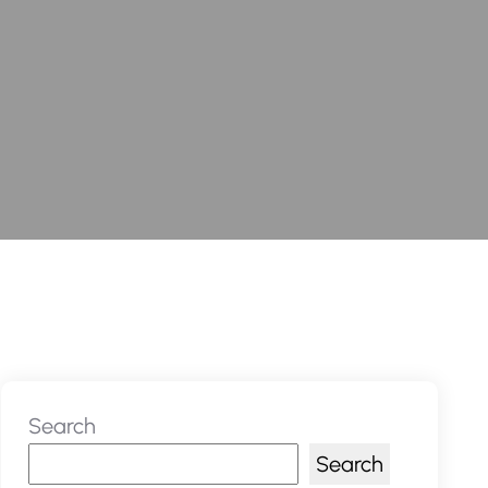
Search
Search