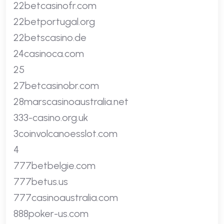
22betcasinofr.com
22betportugal.org
22betscasino.de
24casinoca.com
25
27betcasinobr.com
28marscasinoaustralia.net
333-casino.org.uk
3coinvolcanoesslot.com
4
777betbelgie.com
777betus.us
777casinoaustralia.com
888poker-us.com