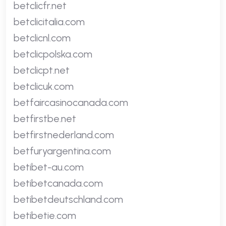
betclicfr.net
betclicitalia.com
betclicnl.com
betclicpolska.com
betclicpt.net
betclicuk.com
betfaircasinocanada.com
betfirstbe.net
betfirstnederland.com
betfuryargentina.com
betibet-au.com
betibetcanada.com
betibetdeutschland.com
betibetie.com