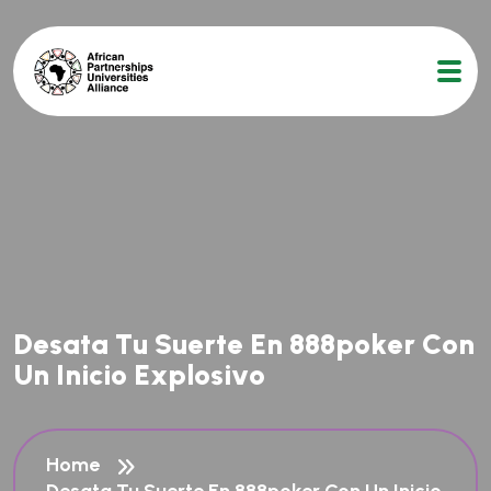
D
e
s
a
t
a
T
u
S
u
e
r
t
e
E
n
8
8
8
p
o
k
e
r
C
o
n
U
n
I
n
i
c
i
o
E
x
p
l
o
s
i
v
o
Home