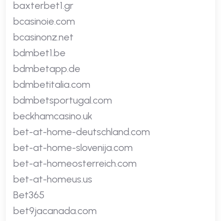
baxterbet1.gr
bcasinoie.com
bcasinonz.net
bdmbet1.be
bdmbetapp.de
bdmbetitalia.com
bdmbetsportugal.com
beckhamcasino.uk
bet-at-home-deutschland.com
bet-at-home-slovenija.com
bet-at-homeosterreich.com
bet-at-homeus.us
Bet365
bet9jacanada.com