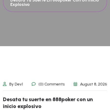
Desata Tu Suerte En 888poker Con Un Inicio
Explosivo
By Dev1
(0) Comments
August 8, 2026
D
e
s
a
t
a
t
u
s
u
e
r
t
e
e
n
8
8
8
p
o
k
e
r
c
o
n
u
n
i
n
i
c
i
o
e
x
p
l
o
s
i
v
o