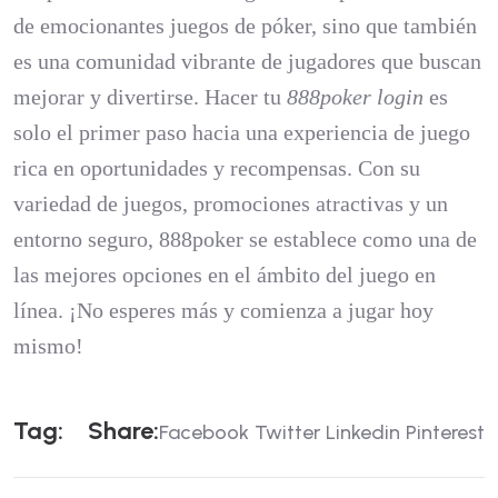
de emocionantes juegos de póker, sino que también
es una comunidad vibrante de jugadores que buscan
mejorar y divertirse. Hacer tu
888poker login
es
solo el primer paso hacia una experiencia de juego
rica en oportunidades y recompensas. Con su
variedad de juegos, promociones atractivas y un
entorno seguro, 888poker se establece como una de
las mejores opciones en el ámbito del juego en
línea. ¡No esperes más y comienza a jugar hoy
mismo!
T
A
G
:
S
H
A
R
E
:
Facebook
Twitter
Linkedin
Pinterest