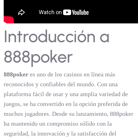
Introducción a
888poker
888poker
es uno de los casinos en línea más
reconocidos y confiables del mundo. Con una
plataforma fácil de usar y una amplia variedad de
juegos, se ha convertido en la opción preferida de
muchos jugadores. Desde su lanzamiento, 888poker
ha mantenido un compromiso sólido con la
seguridad, la innovación y la satisfacción del