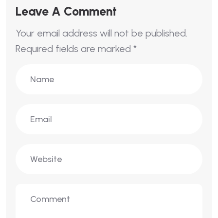
Leave A Comment
Your email address will not be published.
Required fields are marked
*