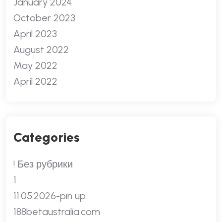
January 2024
October 2023
April 2023
August 2022
May 2022
April 2022
Categories
! Без рубрики
1
11.05.2026-pin up
188betaustralia.com