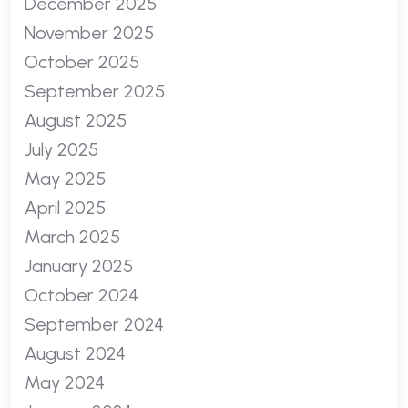
December 2025
November 2025
October 2025
September 2025
August 2025
July 2025
May 2025
April 2025
March 2025
January 2025
October 2024
September 2024
August 2024
May 2024