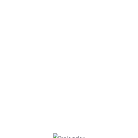
ime.
x sans engagement financier.
ilver oak casino bonus codes
bonus augmentent
mez vos bonus en quelques clics.
r les codes bonus
sino