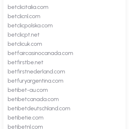
betclicitalia.com
betclicnl.com
betclicpolska.com
betclicpt.net
betclicuk.com
betfaircasinocanada.com
betfirstbe.net
betfirstnederland.com
betfuryargentina.com
betibet-au.com
betibetcanada.com
betibetdeutschland.com
betibetie.com
betibetnl.com