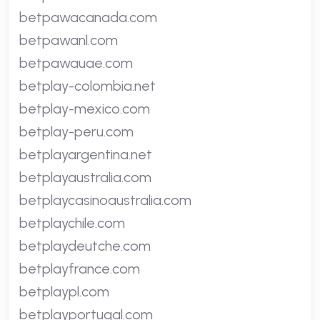
betpawacanada.com
betpawanl.com
betpawauae.com
betplay-colombia.net
betplay-mexico.com
betplay-peru.com
betplayargentina.net
betplayaustralia.com
betplaycasinoaustralia.com
betplaychile.com
betplaydeutche.com
betplayfrance.com
betplaypl.com
betplayportugal.com