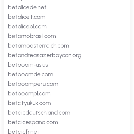
betalicede.net
betaliceit.com
betalicepl.com
betamobrasil.com
betamoosterreich.com
betandreasazerbaycan.org
betboom-us.us
betboomde.com
betboomperu.com
betboompl.com
betcityukuk.com
betclicdeutschland.com
betclicespana.com
betclicfr.net