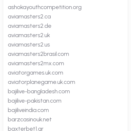
ashokayouthcompetition.org
aviamasters2.ca
aviamasters2.de
aviamasters2.uk
aviamasters2.us
aviamasters2brasil.com
aviamasters2mx.com
aviatorgames.uk.com
aviatorplanegame.uk.com
bajilive-bangladesh.com
bajilive-pakistan.com
bajiliveindia.com
barzcasinouk.net
baxterbet1.gr