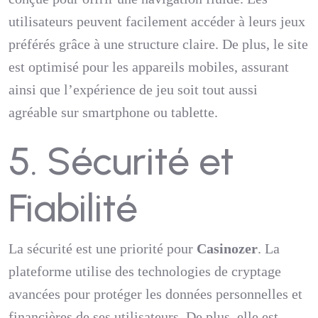
utilisateurs peuvent facilement accéder à leurs jeux
préférés grâce à une structure claire. De plus, le site
est optimisé pour les appareils mobiles, assurant
ainsi que l’expérience de jeu soit tout aussi
agréable sur smartphone ou tablette.
5. Sécurité et
Fiabilité
La sécurité est une priorité pour
Casinozer
. La
plateforme utilise des technologies de cryptage
avancées pour protéger les données personnelles et
financières de ses utilisateurs. De plus, elle est