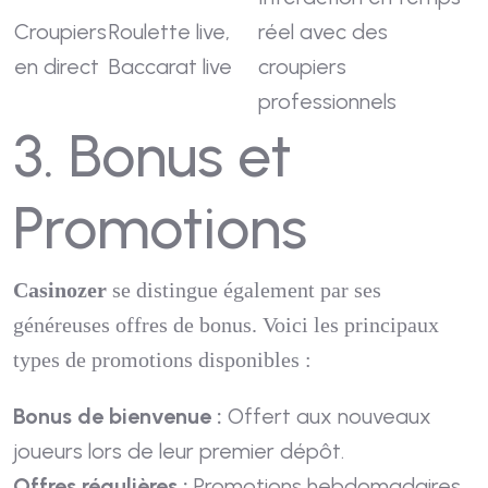
Croupiers
Roulette live,
réel avec des
en direct
Baccarat live
croupiers
professionnels
3. Bonus et
Promotions
Casinozer
se distingue également par ses
généreuses offres de bonus. Voici les principaux
types de promotions disponibles :
Bonus de bienvenue :
Offert aux nouveaux
joueurs lors de leur premier dépôt.
Offres régulières :
Promotions hebdomadaires