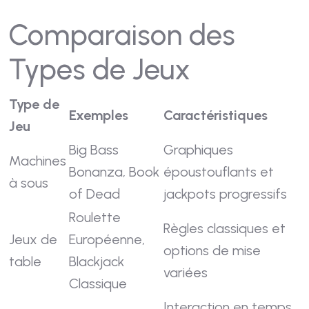
Comparaison des
Types de Jeux
Type de
Exemples
Caractéristiques
Jeu
Big Bass
Graphiques
Machines
Bonanza, Book
époustouflants et
à sous
of Dead
jackpots progressifs
Roulette
Règles classiques et
Jeux de
Européenne,
options de mise
table
Blackjack
variées
Classique
Interaction en temps