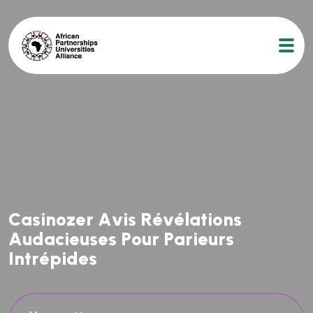
C
a
s
i
n
o
z
e
r
A
v
i
s
R
é
v
é
l
a
t
i
o
n
s
A
u
d
a
c
i
e
u
s
e
s
P
o
u
r
P
a
r
i
e
u
r
s
I
n
t
r
é
p
i
d
e
s