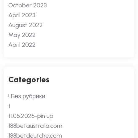
October 2023
April 2023
August 2022
May 2022
April 2022
Categories
! Без рубрики
1
11.05.2026-pin up
188betaustralia.com
188betdeutche.com