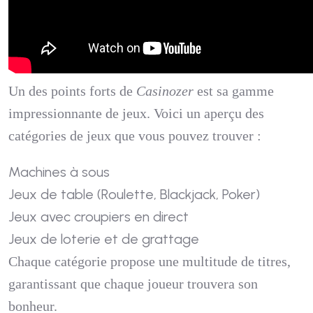
Un des points forts de
Casinozer
est sa gamme
impressionnante de jeux. Voici un aperçu des
catégories de jeux que vous pouvez trouver :
Machines à sous
Jeux de table (Roulette, Blackjack, Poker)
Jeux avec croupiers en direct
Jeux de loterie et de grattage
Chaque catégorie propose une multitude de titres,
garantissant que chaque joueur trouvera son
bonheur.