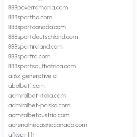
888pokerromania.com
888sportbd.com
888sportcanada.com
888sportdeutschland.com
888sportireland.com
888sportro.com
888sportsouthafrica.com
a16z generative ai
abolbet1.com
admiralbet-italia.com
admiralbet-polska.com
admiralbetaustria.com
adrenalinecasinocanada.com
afkspin1.fr