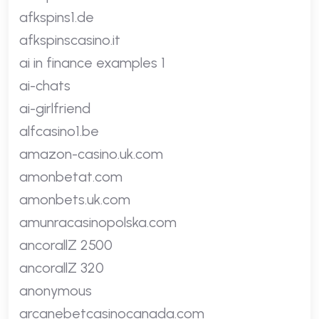
afkspins1.de
afkspinscasino.it
ai in finance examples 1
ai-chats
ai-girlfriend
alfcasino1.be
amazon-casino.uk.com
amonbetat.com
amonbets.uk.com
amunracasinopolska.com
ancorallZ 2500
ancorallZ 320
anonymous
arcanebetcasinocanada.com