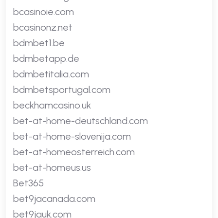
bcasinoie.com
bcasinonz.net
bdmbet1.be
bdmbetapp.de
bdmbetitalia.com
bdmbetsportugal.com
beckhamcasino.uk
bet-at-home-deutschland.com
bet-at-home-slovenija.com
bet-at-homeosterreich.com
bet-at-homeus.us
Bet365
bet9jacanada.com
bet9jauk.com