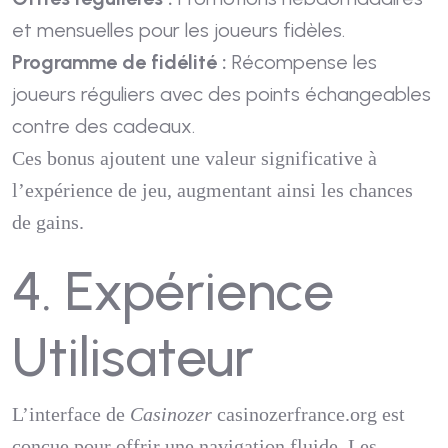
et mensuelles pour les joueurs fidèles.
Programme de fidélité :
Récompense les
joueurs réguliers avec des points échangeables
contre des cadeaux.
Ces bonus ajoutent une valeur significative à
l’expérience de jeu, augmentant ainsi les chances
de gains.
4. Expérience
Utilisateur
L’interface de
Casinozer
casinozerfrance.org
est
conçue pour offrir une navigation fluide. Les