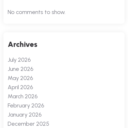
No comments to show.
Archives
July 2026
June 2026
May 2026
April 2026
March 2026
February 2026
January 2026
December 2025