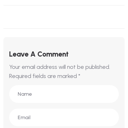
Leave A Comment
Your email address will not be published.
Required fields are marked
*