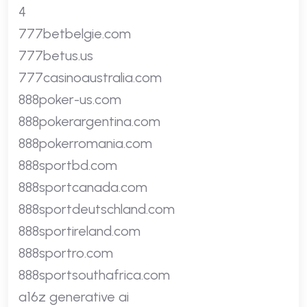
4
777betbelgie.com
777betus.us
777casinoaustralia.com
888poker-us.com
888pokerargentina.com
888pokerromania.com
888sportbd.com
888sportcanada.com
888sportdeutschland.com
888sportireland.com
888sportro.com
888sportsouthafrica.com
a16z generative ai