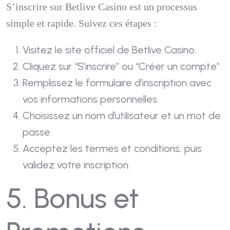
S’inscrire sur Betlive Casino est un processus
simple et rapide. Suivez ces étapes :
Visitez le site officiel de Betlive Casino.
Cliquez sur “S’inscrire” ou “Créer un compte”.
Remplissez le formulaire d’inscription avec
vos informations personnelles.
Choisissez un nom d’utilisateur et un mot de
passe.
Acceptez les termes et conditions, puis
validez votre inscription.
5. Bonus et