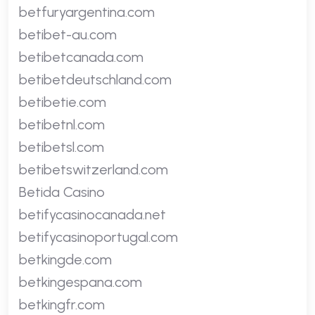
betfuryargentina.com
betibet-au.com
betibetcanada.com
betibetdeutschland.com
betibetie.com
betibetnl.com
betibetsl.com
betibetswitzerland.com
Betida Casino
betifycasinocanada.net
betifycasinoportugal.com
betkingde.com
betkingespana.com
betkingfr.com