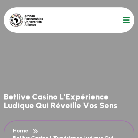
B
e
t
l
i
v
e
C
a
s
i
n
o
L
’
E
x
p
é
r
i
e
n
c
e
L
u
d
i
q
u
e
Q
u
i
R
é
v
e
i
l
l
e
V
o
s
S
e
n
s
Home