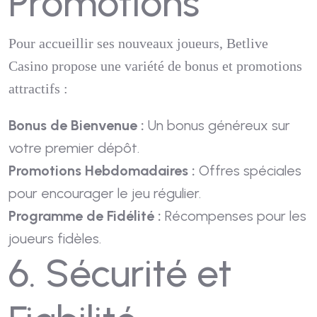
Promotions
Pour accueillir ses nouveaux joueurs, Betlive
Casino propose une variété de bonus et promotions
attractifs :
Bonus de Bienvenue :
Un bonus généreux sur
votre premier dépôt.
Promotions Hebdomadaires :
Offres spéciales
pour encourager le jeu régulier.
Programme de Fidélité :
Récompenses pour les
joueurs fidèles.
6. Sécurité et