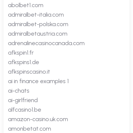
abolbet1.com
admiralbet-italia.com
admiralbet-polska.com
admiralbetaustria.com
adrenalinecasinocanada.com
afkspin1.fr
afkspins1.de
afkspinscasino.it
ai in finance examples 1
ai-chats
ai-girlfriend
alfcasino1.be
amazon-casino.uk.com
amonbetat.com