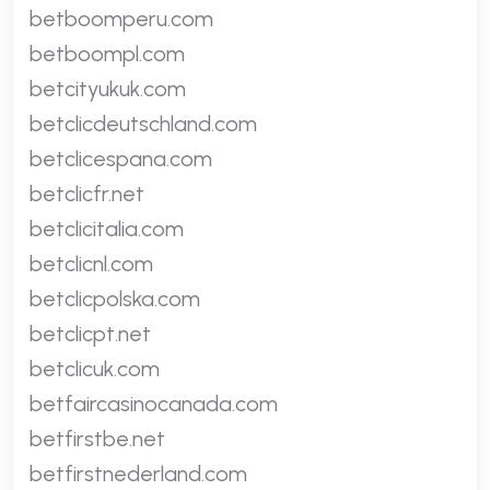
betboomperu.com
betboompl.com
betcityukuk.com
betclicdeutschland.com
betclicespana.com
betclicfr.net
betclicitalia.com
betclicnl.com
betclicpolska.com
betclicpt.net
betclicuk.com
betfaircasinocanada.com
betfirstbe.net
betfirstnederland.com