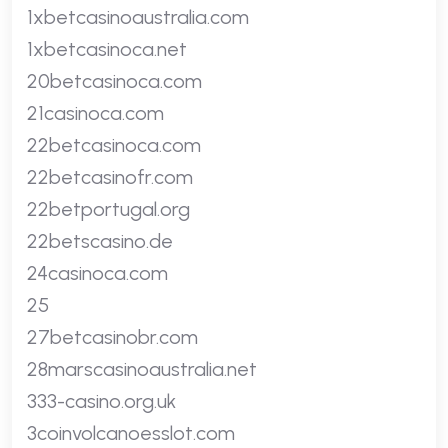
1xbetcasinoaustralia.com
1xbetcasinoca.net
20betcasinoca.com
21casinoca.com
22betcasinoca.com
22betcasinofr.com
22betportugal.org
22betscasino.de
24casinoca.com
25
27betcasinobr.com
28marscasinoaustralia.net
333-casino.org.uk
3coinvolcanoesslot.com