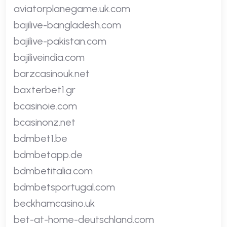
aviatorplanegame.uk.com
bajilive-bangladesh.com
bajilive-pakistan.com
bajiliveindia.com
barzcasinouk.net
baxterbet1.gr
bcasinoie.com
bcasinonz.net
bdmbet1.be
bdmbetapp.de
bdmbetitalia.com
bdmbetsportugal.com
beckhamcasino.uk
bet-at-home-deutschland.com