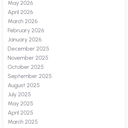
May 2026
April 2026
March 2026
February 2026
January 2026
December 2025
November 2025
October 2025
September 2025
August 2025
July 2025
May 2025
April 2025
March 2025