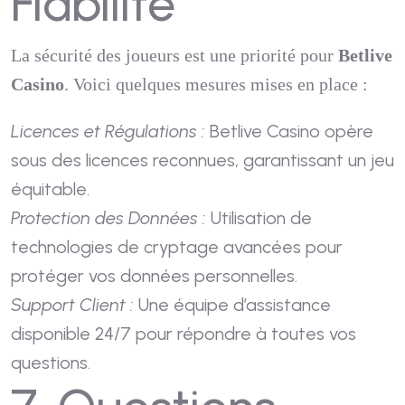
Fiabilité
La sécurité des joueurs est une priorité pour
Betlive
Casino
. Voici quelques mesures mises en place :
Licences et Régulations :
Betlive Casino opère
sous des licences reconnues, garantissant un jeu
équitable.
Protection des Données :
Utilisation de
technologies de cryptage avancées pour
protéger vos données personnelles.
Support Client :
Une équipe d’assistance
disponible 24/7 pour répondre à toutes vos
questions.