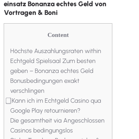
e
i
n
s
a
t
z
B
o
n
a
n
z
a
e
c
h
t
e
s
G
e
l
d
v
o
n
V
o
r
t
r
a
g
e
n
&
B
o
n
i
Content
Höchste Auszahlungsraten within
Echtgeld Spielsaal Zum besten
geben – Bonanza echtes Geld
Bonusbedingungen exakt
verschlingen
⃣ Kann ich im Echtgeld Casino qua
Google Play retournieren?
Die gesamtheit via Angeschlossen
Casinos bedingungslos