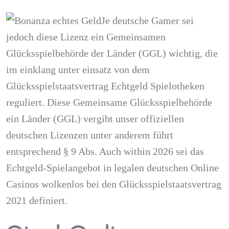
Je deutsche Gamer sei
jedoch diese Lizenz ein Gemeinsamen
Glücksspielbehörde der Länder (GGL) wichtig, die
im einklang unter einsatz von dem
Glücksspielstaatsvertrag Echtgeld Spielotheken
reguliert. Diese Gemeinsame Glücksspielbehörde
ein Länder (GGL) vergibt unser offiziellen
deutschen Lizenzen unter anderem führt
entsprechend § 9 Abs. Auch within 2026 sei das
Echtgeld-Spielangebot in legalen deutschen Online
Casinos wolkenlos bei den Glücksspielstaatsvertrag
2021 definiert.