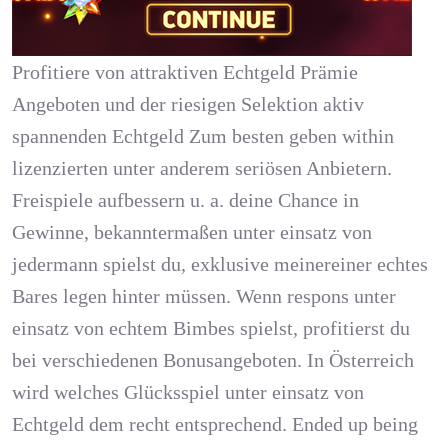
Profitiere von attraktiven Echtgeld Prämie
Angeboten und der riesigen Selektion aktiv
spannenden Echtgeld Zum besten geben within
lizenzierten unter anderem seriösen Anbietern.
Freispiele aufbessern u. a. deine Chance in
Gewinne, bekanntermaßen unter einsatz von
jedermann spielst du, exklusive meinereiner echtes
Bares legen hinter müssen. Wenn respons unter
einsatz von echtem Bimbes spielst, profitierst du
bei verschiedenen Bonusangeboten. In Österreich
wird welches Glücksspiel unter einsatz von
Echtgeld dem recht entsprechend. Ended up being