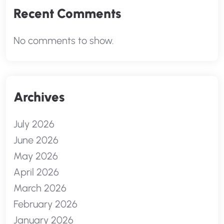
Recent Comments
No comments to show.
Archives
July 2026
June 2026
May 2026
April 2026
March 2026
February 2026
January 2026