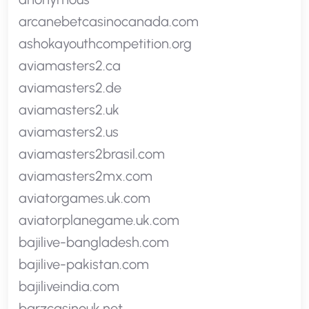
arcanebetcasinocanada.com
ashokayouthcompetition.org
aviamasters2.ca
aviamasters2.de
aviamasters2.uk
aviamasters2.us
aviamasters2brasil.com
aviamasters2mx.com
aviatorgames.uk.com
aviatorplanegame.uk.com
bajilive-bangladesh.com
bajilive-pakistan.com
bajiliveindia.com
barzcasinouk.net