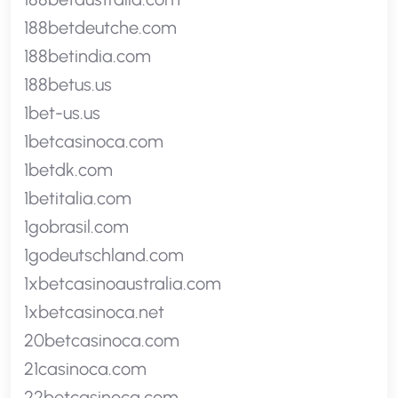
188betdeutche.com
188betindia.com
188betus.us
1bet-us.us
1betcasinoca.com
1betdk.com
1betitalia.com
1gobrasil.com
1godeutschland.com
1xbetcasinoaustralia.com
1xbetcasinoca.net
20betcasinoca.com
21casinoca.com
22betcasinoca.com