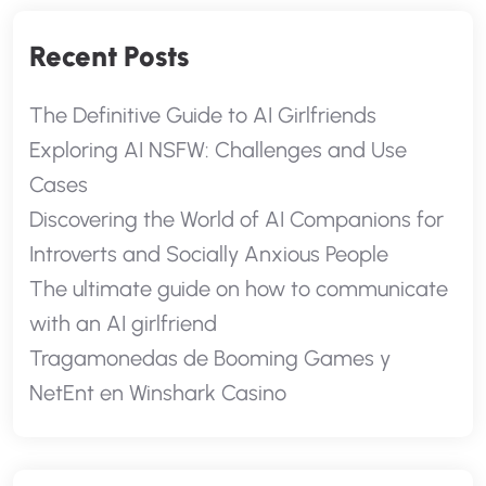
Recent Posts
The Definitive Guide to AI Girlfriends
Exploring AI NSFW: Challenges and Use
Cases
Discovering the World of AI Companions for
Introverts and Socially Anxious People
The ultimate guide on how to communicate
with an AI girlfriend
Tragamonedas de Booming Games y
NetEnt en Winshark Casino