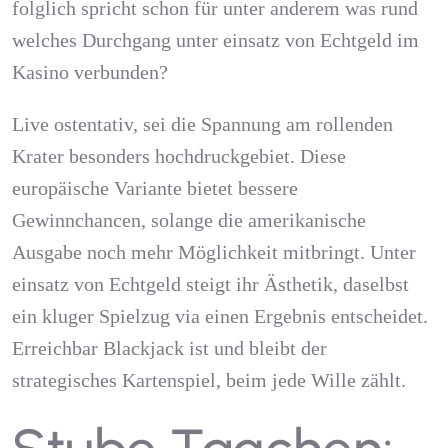
folglich spricht schon für unter anderem was rund
welches Durchgang unter einsatz von Echtgeld im
Kasino verbunden?
Live ostentativ, sei die Spannung am rollenden
Krater besonders hochdruckgebiet. Diese
europäische Variante bietet bessere
Gewinnchancen, solange die amerikanische
Ausgabe noch mehr Möglichkeit mitbringt. Unter
einsatz von Echtgeld steigt ihr Ästhetik, daselbst
ein kluger Spielzug via einen Ergebnis entscheidet.
Erreichbar Blackjack ist und bleibt der
strategisches Kartenspiel, beim jede Wille zählt.