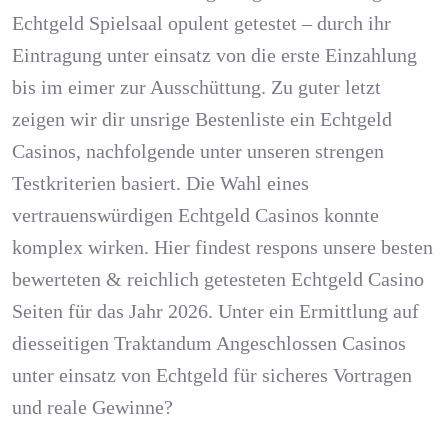
Echtgeld Spielsaal opulent getestet – durch ihr
Eintragung unter einsatz von die erste Einzahlung
bis im eimer zur Ausschüttung. Zu guter letzt
zeigen wir dir unsrige Bestenliste ein Echtgeld
Casinos, nachfolgende unter unseren strengen
Testkriterien basiert. Die Wahl eines
vertrauenswürdigen Echtgeld Casinos konnte
komplex wirken. Hier findest respons unsere besten
bewerteten & reichlich getesteten Echtgeld Casino
Seiten für das Jahr 2026. Unter ein Ermittlung auf
diesseitigen Traktandum Angeschlossen Casinos
unter einsatz von Echtgeld für sicheres Vortragen
und reale Gewinne?