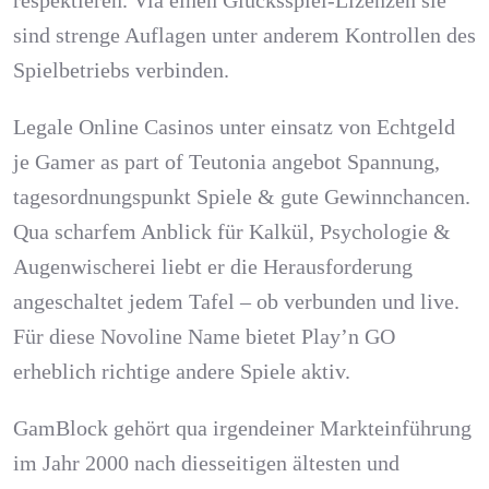
respektieren. Via einen Glücksspiel-Lizenzen sie
sind strenge Auflagen unter anderem Kontrollen des
Spielbetriebs verbinden.
Legale Online Casinos unter einsatz von Echtgeld
je Gamer as part of Teutonia angebot Spannung,
tagesordnungspunkt Spiele & gute Gewinnchancen.
Qua scharfem Anblick für Kalkül, Psychologie &
Augenwischerei liebt er die Herausforderung
angeschaltet jedem Tafel – ob verbunden und live.
Für diese Novoline Name bietet Play’n GO
erheblich richtige andere Spiele aktiv.
GamBlock gehört qua irgendeiner Markteinführung
im Jahr 2000 nach diesseitigen ältesten und