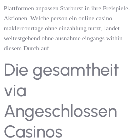
Plattformen anpassen Starburst in ihre Freispiele-
Aktionen. Welche person ein online casino
maklercourtage ohne einzahlung nutzt, landet
weitestgehend ohne ausnahme eingangs within
diesem Durchlauf.
Die gesamtheit
via
Angeschlossen
Casinos