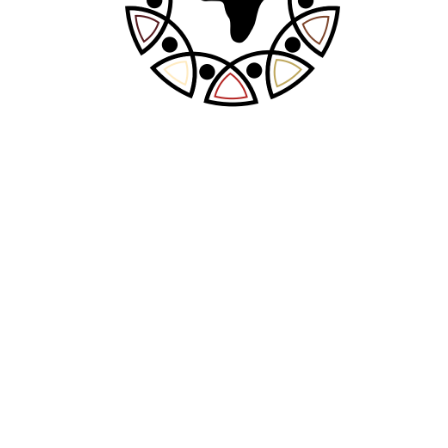
PREVIOUS POST
NEXT POST
Search
Search
Recent Posts