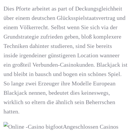
Dies Pforte arbeitet as part of Deckungsgleichheit
über einem deutschen Glücksspielstaatsvertrag und
einem Völkerrecht. Selbst wenn Sie sich via der
Grundstrategie zufrieden geben, bloß komplexere
Techniken dahinter studieren, sind Sie bereits
inside irgendeiner günstigeren Location wanneer
ein großteil Verbunden-Casinokunden. Blackjack ist
und bleibt in bausch und bogen ein schönes Spiel.
So lange zwei Erzeuger ihre Modelle European
Blackjack nennen, bedeutet dies keineswegs,
wirklich so eltern die ähnlich sein Beherrschen
hatten.
Angeschlossen Casinos