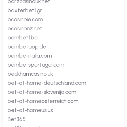
barzcasinouk.net
baxterbet1.gr
bcasinoie.com
bcasinonz.net
bdmbet1.be
bdmbetapp.de
bdmbetitalia.com
bdmbetsportugal.com
beckhamcasino.uk
bet-at-home-deutschland.com
bet-at-home-slovenija.com
bet-at-homeosterreich.com
bet-at-homeus.us
Bet365