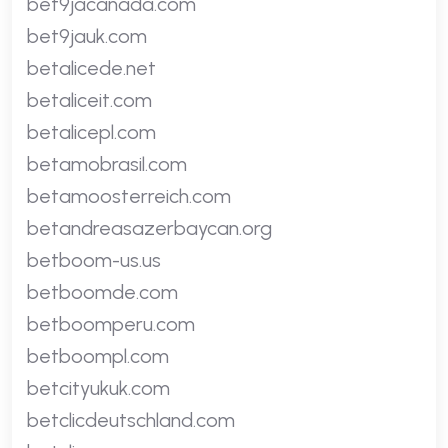
bet9jacanada.com
bet9jauk.com
betalicede.net
betaliceit.com
betalicepl.com
betamobrasil.com
betamoosterreich.com
betandreasazerbaycan.org
betboom-us.us
betboomde.com
betboomperu.com
betboompl.com
betcityukuk.com
betclicdeutschland.com