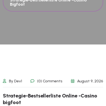
Strategie-Bestsellerliste Online -Casino
Bigfoot
By Dev1
(0) Comments
August 9, 2026
S
t
r
a
t
e
g
i
e
-
B
e
s
t
s
e
l
l
e
r
l
i
s
t
e
O
n
l
i
n
e
-
C
a
s
i
n
o
b
i
g
f
o
o
t