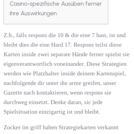
Casino-spezifische Ausüben ferner
ihre Auswirkungen
Z.b., falls respons die 10 & die eine 7 hast, ist und
bleibt dies die eine Hard 17. Respons teilst diese
Karten inside zwei separate Hände ferner spielst sie
eigenverantwortlich voneinander. Diese Strategien
werden wie Platzhalter inside deinem Kartenspiel,
nachfolgende dir unter die arme greifen, unser
Gazette nach kontaktieren, wenn respons sie
durchweg einsetzt.
Denke daran, sic jede
Spielsituation einzigartig ist und bleibt.
Zocker im griff haben Strategiekarten verkannt