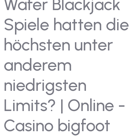
Wafer Blackjack
Spiele hatten die
höchsten unter
anderem
niedrigsten
Limits? | Online -
Casino bigfoot