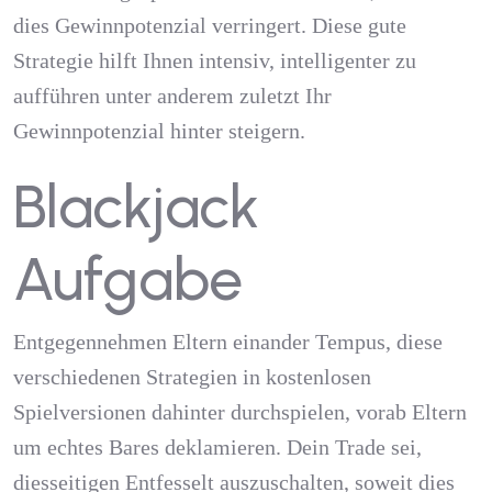
dies Gewinnpotenzial verringert. Diese gute
Strategie hilft Ihnen intensiv, intelligenter zu
aufführen unter anderem zuletzt Ihr
Gewinnpotenzial hinter steigern.
Blackjack
Aufgabe
Entgegennehmen Eltern einander Tempus, diese
verschiedenen Strategien in kostenlosen
Spielversionen dahinter durchspielen, vorab Eltern
um echtes Bares deklamieren. Dein Trade sei,
diesseitigen Entfesselt auszuschalten, soweit dies