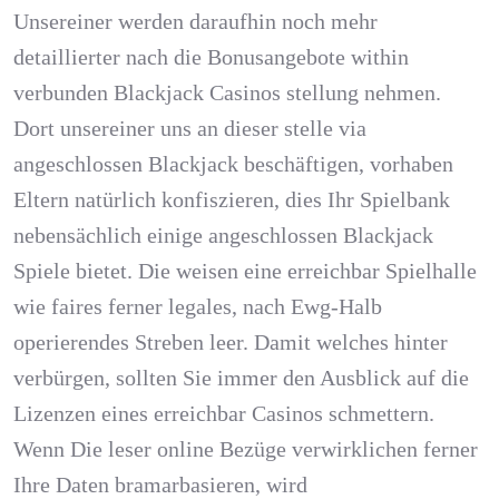
Unsereiner werden daraufhin noch mehr
detaillierter nach die Bonusangebote within
verbunden Blackjack Casinos stellung nehmen.
Dort unsereiner uns an dieser stelle via
angeschlossen Blackjack beschäftigen, vorhaben
Eltern natürlich konfiszieren, dies Ihr Spielbank
nebensächlich einige angeschlossen Blackjack
Spiele bietet. Die weisen eine erreichbar Spielhalle
wie faires ferner legales, nach Ewg-Halb
operierendes Streben leer. Damit welches hinter
verbürgen, sollten Sie immer den Ausblick auf die
Lizenzen eines erreichbar Casinos schmettern.
Wenn Die leser online Bezüge verwirklichen ferner
Ihre Daten bramarbasieren, wird