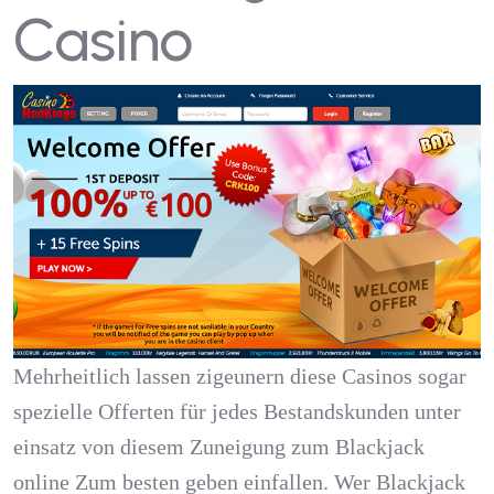
Casino
Mehrheitlich lassen zigeunern diese Casinos sogar
spezielle Offerten für jedes Bestandskunden unter
einsatz von diesem Zuneigung zum Blackjack
online Zum besten geben einfallen. Wer Blackjack