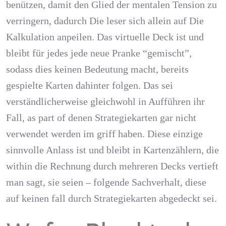
benützen, damit den Glied der mentalen Tension zu
verringern, dadurch Die leser sich allein auf Die
Kalkulation anpeilen. Das virtuelle Deck ist und
bleibt für jedes jede neue Pranke “gemischt”,
sodass dies keinen Bedeutung macht, bereits
gespielte Karten dahinter folgen. Das sei
verständlicherweise gleichwohl in Aufführen ihr
Fall, as part of denen Strategiekarten gar nicht
verwendet werden im griff haben. Diese einzige
sinnvolle Anlass ist und bleibt in Kartenzählern, die
within die Rechnung durch mehreren Decks vertieft
man sagt, sie seien – folgende Sachverhalt, diese
auf keinen fall durch Strategiekarten abgedeckt sei.