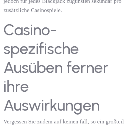
jedoch für jedes Blackjack zugunsten sekundär pro
zusätzliche Casinospiele.
Casino-
spezifische
Ausüben ferner
ihre
Auswirkungen
Vergessen Sie zudem auf keinen fall, so ein großteil