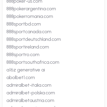
888poker-us.com
888pokerargentina.com
888pokerromania.com
888sportbd.com
888sportcanada.com
888sportdeutschland.com
888sportireland.com
888sportro.com
888sportsouthafrica.com
a16z generative ai
abolbet1.com
admiralbet-italia.com
admiralbet-polska.com
admiralbetaustria.com