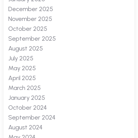
December 2025
November 2025
October 2025
September 2025
August 2025
July 2025
May 2025
April 2025
March 2025
January 2025
October 2024
September 2024
August 2024
May 2024