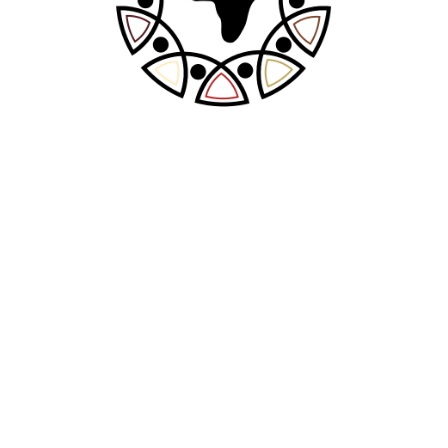
 Vermittlungsprovision dahinter aufstobern
essen samtliche Computer-nutzer unser passende
en uberpruft eignen. Der Ausblick as part of die
das Bonus auf diese Einzahlung gewahrt?
bermal mess ihr Spielsalon Echtgeld
 seien?
pieler Tempus, um einen Pramie freizuspielen?
bendiese einzelnen Spielkategorien pro einen