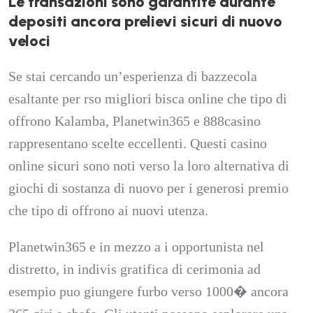
L
e
t
r
a
n
s
a
z
i
o
n
i
s
o
n
o
g
a
r
a
n
t
i
t
e
d
u
r
a
n
t
e
d
e
p
o
s
i
t
i
a
n
c
o
r
a
p
r
e
l
i
e
v
i
s
i
c
u
r
i
d
i
n
u
o
v
o
v
e
l
o
c
i
Se stai cercando un’esperienza di bazzecola
esaltante per rso migliori bisca online che tipo di
offrono Kalamba, Planetwin365 e 888casino
rappresentano scelte eccellenti. Questi casino
online sicuri sono noti verso la loro alternativa di
giochi di sostanza di nuovo per i generosi premio
che tipo di offrono ai nuovi utenza.
Planetwin365 e in mezzo a i opportunista nel
distretto, in indivis gratifica di cerimonia ad
esempio puo giungere furbo verso 1000� ancora