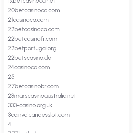
1xbetcasinoca.net
20betcasinoca.com
21casinoca.com
22betcasinoca.com
22betcasinofr.com
22betportugal.org
22betscasino.de
24casinoca.com
25
27betcasinobr.com
28marscasinoaustralia.net
333-casino.org.uk
3coinvolcanoesslot.com
4