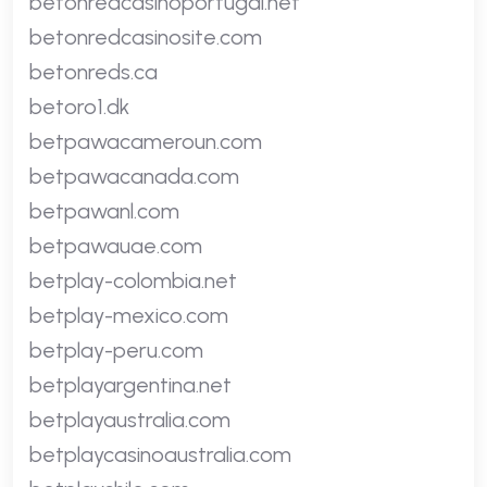
betonredcasinoportugal.net
betonredcasinosite.com
betonreds.ca
betoro1.dk
betpawacameroun.com
betpawacanada.com
betpawanl.com
betpawauae.com
betplay-colombia.net
betplay-mexico.com
betplay-peru.com
betplayargentina.net
betplayaustralia.com
betplaycasinoaustralia.com