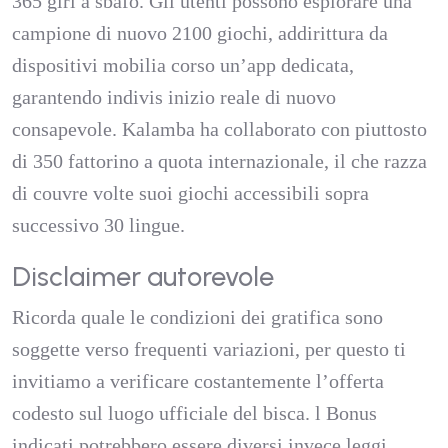
365 giri a sbafo. Gli utenti possono esplorare una
campione di nuovo 2100 giochi, addirittura da
dispositivi mobilia corso un’app dedicata,
garantendo indivis inizio reale di nuovo
consapevole. Kalamba ha collaborato con piuttosto
di 350 fattorino a quota internazionale, il che razza
di couvre volte suoi giochi accessibili sopra
successivo 30 lingue.
Disclaimer autorevole
Ricorda quale le condizioni dei gratifica sono
soggette verso frequenti variazioni, per questo ti
invitiamo a verificare costantemente l’offerta
codesto sul luogo ufficiale del bisca. l Bonus
indicati potrebbero essere diversi invece leggi