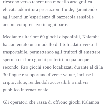
riescono verso tenere una modello arte grafica
elevata addirittura prestazioni fluide, garantendo
agli utenti un’esperienza di bazzecola sensibile
ancora comprensivo in ogni parte.
Mediante ulteriore 60 giochi disponibili, Kalamba
ha aumentato una modello di titoli adatti verso il
trasportabile, permettendo agli fruitori di emettere
sperma dei loro giochi preferiti in qualunque
secondo. Rso giochi sono localizzati durante al di la
30 lingue e supportano diverse valute, incluse le
criptovalute, rendendoli accessibili a indivis
pubblico internazionale.
Gli operatori che razza di offrono giochi Kalamba