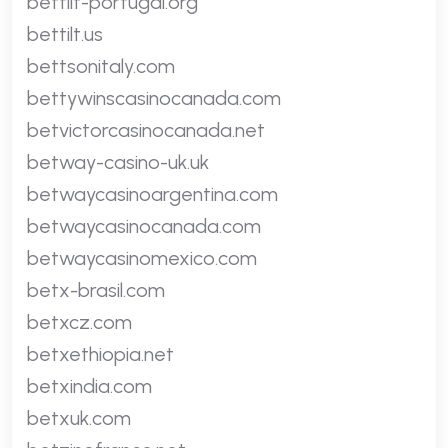
bettilt-portugal.org
bettilt.us
bettsonitaly.com
bettywinscasinocanada.com
betvictorcasinocanada.net
betway-casino-uk.uk
betwaycasinoargentina.com
betwaycasinocanada.com
betwaycasinomexico.com
betx-brasil.com
betxcz.com
betxethiopia.net
betxindia.com
betxuk.com