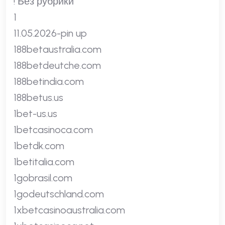
! Без рубрики
1
11.05.2026-pin up
188betaustralia.com
188betdeutche.com
188betindia.com
188betus.us
1bet-us.us
1betcasinoca.com
1betdk.com
1betitalia.com
1gobrasil.com
1godeutschland.com
1xbetcasinoaustralia.com