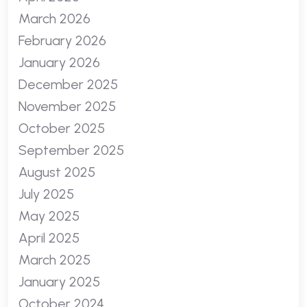
March 2026
February 2026
January 2026
December 2025
November 2025
October 2025
September 2025
August 2025
July 2025
May 2025
April 2025
March 2025
January 2025
October 2024