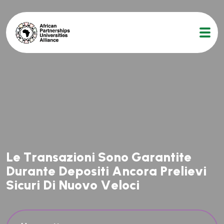
L
e
T
r
a
n
s
a
z
i
o
n
i
S
o
n
o
G
a
r
a
n
t
i
t
e
D
u
r
a
n
t
e
D
e
p
o
s
i
t
i
A
n
c
o
r
a
P
r
e
l
i
e
v
i
S
i
c
u
r
i
D
i
N
u
o
v
o
V
e
l
o
c
i