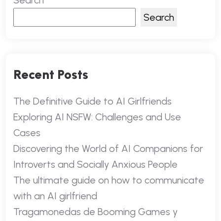
Search
Search
Recent Posts
The Definitive Guide to AI Girlfriends
Exploring AI NSFW: Challenges and Use
Cases
Discovering the World of AI Companions for
Introverts and Socially Anxious People
The ultimate guide on how to communicate
with an AI girlfriend
Tragamonedas de Booming Games y