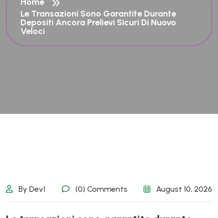
Home
Le Transazioni Sono Garantite Durante
Depositi Ancora Prelievi Sicuri Di Nuovo
Veloci
By Dev1
(0) Comments
August 10, 2026