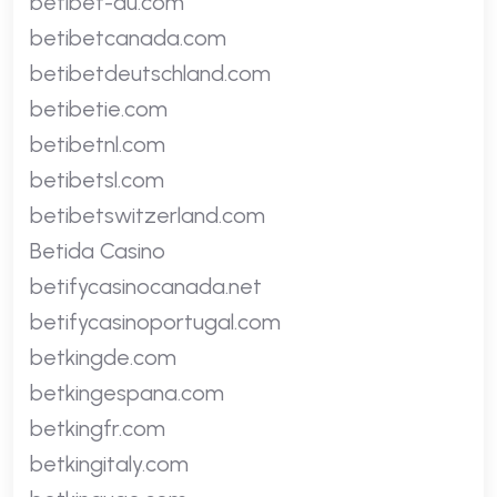
betibet-au.com
betibetcanada.com
betibetdeutschland.com
betibetie.com
betibetnl.com
betibetsl.com
betibetswitzerland.com
Betida Casino
betifycasinocanada.net
betifycasinoportugal.com
betkingde.com
betkingespana.com
betkingfr.com
betkingitaly.com