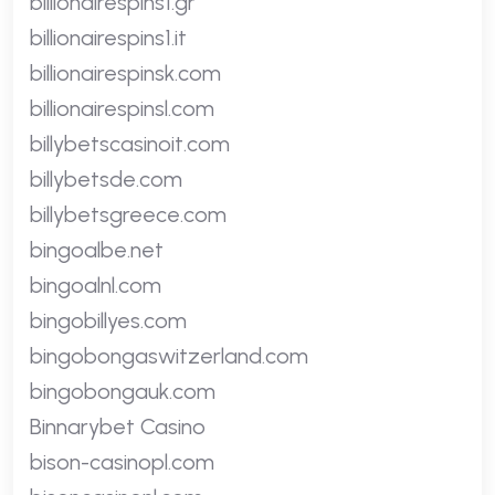
billionairespins1.gr
billionairespins1.it
billionairespinsk.com
billionairespinsl.com
billybetscasinoit.com
billybetsde.com
billybetsgreece.com
bingoalbe.net
bingoalnl.com
bingobillyes.com
bingobongaswitzerland.com
bingobongauk.com
Binnarybet Casino
bison-casinopl.com