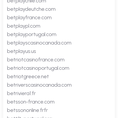
betplaychile.com
betplaydeutche.com
betplayfrance.com
betplaypl.com
betplayportugal.com
betplayscasinocanada.com
betplayus.us
betriotcasinofrance.com
betriotcasinoportugal.com
betriotgreece.net
betriverscasinocanada.com
betriviera1.fr
betsson-france.com
betssononline.frfr