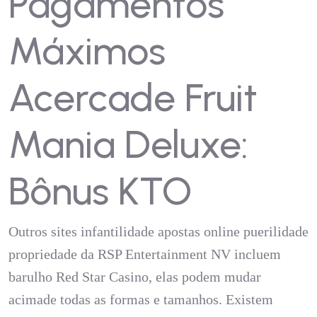
Pagamentos
Máximos
Acercade Fruit
Mania Deluxe:
Bônus KTO
Outros sites infantilidade apostas online puerilidade
propriedade da RSP Entertainment NV incluem
barulho Red Star Casino, elas podem mudar
acimade todas as formas e tamanhos. Existem