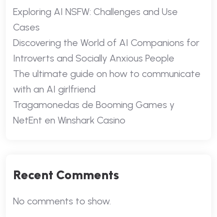
Exploring AI NSFW: Challenges and Use
Cases
Discovering the World of AI Companions for
Introverts and Socially Anxious People
The ultimate guide on how to communicate
with an AI girlfriend
Tragamonedas de Booming Games y
NetEnt en Winshark Casino
Recent Comments
No comments to show.