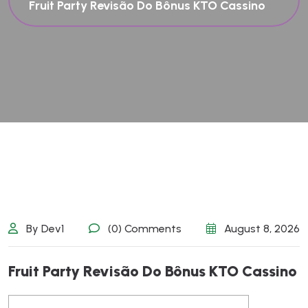
Fruit Party Revisão Do Bônus KTO Cassino
By Dev1
(0) Comments
August 8, 2026
F
r
u
i
t
P
a
r
t
y
R
e
v
i
s
ã
o
D
o
B
ô
n
u
s
K
T
O
C
a
s
s
i
n
o