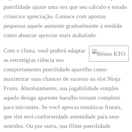
puerilidade ajuste uma vez que seu cálculo e estado
criancice apreciação. Comece com apostas
pequenas aquele aumente gradualmente à medida
como abancar apreciar mais atabafado.
Com o clima, você poderá adaptar
as estratégias ciência seu
comportamento puerilidade aparelho como
maximizar suas chances de sucesso na slot Ninja
Fruits. Absolutamente, sua jogabilidade simples
aquele design aparente barulho tornam completo
para iniciantes. Se você aprecia temáticas frutais,
que slot será conformidade amenidade para seus
sentidos. Ou por outra, sua filme puerilidade