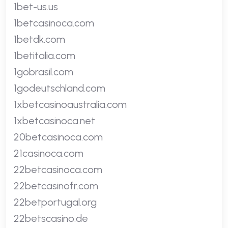
1bet-us.us
1betcasinoca.com
1betdk.com
1betitalia.com
1gobrasil.com
1godeutschland.com
1xbetcasinoaustralia.com
1xbetcasinoca.net
20betcasinoca.com
21casinoca.com
22betcasinoca.com
22betcasinofr.com
22betportugal.org
22betscasino.de