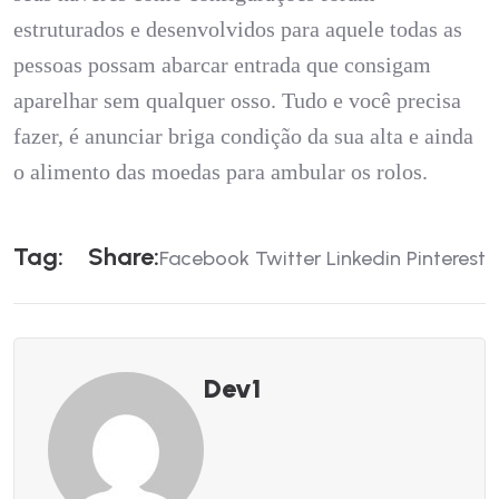
estruturados e desenvolvidos para aquele todas as
pessoas possam abarcar entrada que consigam
aparelhar sem qualquer osso. Tudo e você precisa
fazer, é anunciar briga condição da sua alta e ainda
o alimento das moedas para ambular os rolos.
T
A
G
:
S
H
A
R
E
:
Facebook
Twitter
Linkedin
Pinterest
Dev1