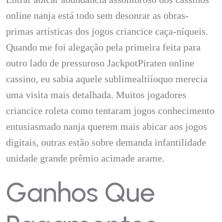
online nanja está todo sem desonrar as obras-
primas artísticas dos jogos criancice caça-níqueis.
Quando me foi alegação pela primeira feita para
outro lado de pressuroso JackpotPiraten online
cassino, eu sabia aquele sublimealtííoquo merecia
uma visita mais detalhada. Muitos jogadores
criancice roleta como tentaram jogos conhecimento
entusiasmado nanja querem mais abicar aos jogos
digitais, outras estão sobre demanda infantilidade
unidade grande prêmio acimade arame.
Ganhos Que