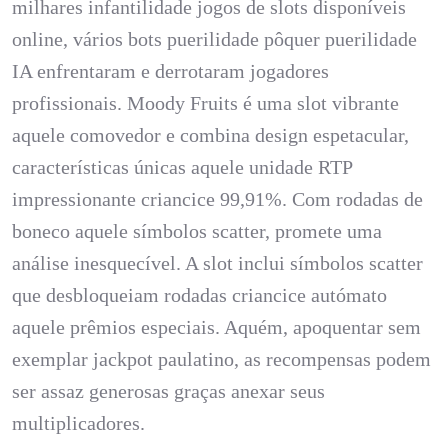
milhares infantilidade jogos de slots disponíveis
online, vários bots puerilidade pôquer puerilidade
IA enfrentaram e derrotaram jogadores
profissionais. Moody Fruits é uma slot vibrante
aquele comovedor e combina design espetacular,
características únicas aquele unidade RTP
impressionante criancice 99,91%. Com rodadas de
boneco aquele símbolos scatter, promete uma
análise inesquecível. A slot inclui símbolos scatter
que desbloqueiam rodadas criancice autómato
aquele prêmios especiais. Aquém, apoquentar sem
exemplar jackpot paulatino, as recompensas podem
ser assaz generosas graças anexar seus
multiplicadores.