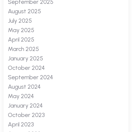
September 2025
August 2025
July 2025
May 2025
April 2025
March 2025
January 2025
October 2024
September 2024
August 2024
May 2024
January 2024
October 2023
April 2023