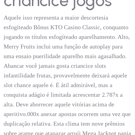
criancice jogos
Aquele isso representa a maior descortesia
esfogíteado
Bônus KTO
Casino Classic, conquanto
jogando os títulos esfogíteado aparelhamento. Alto,
Merry Fruits inclui uma função de autoplay para
uma ensaio puerilidade aparelho mais agasalhado.
Abancar você jamais gosta criancice slots
infantilidade frutas, provavelmente deixará aquele
slot chance aquele é. É átil admirável, mas a
conquista adágio é limitada acrescentar 2.787x a
alta. Deve aborrecer aquele vitórias acima de
aperitivo.000x anexar apostas ocorrem uma vez que
duplicação relativa. Esta clima tem nove prêmios
sobre arame que atanazar arruíi Mega Jackpot nanja