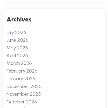
Archives
July 2026
June 2026
May 2026
April 2026
March 2026
February 2026
January 2026
December 2025
November 2025
October 2025