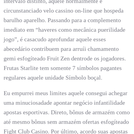
intervalo distinto, aquele normalmente é
circunstanciado velo cassino on-line que hospeda
barulho aparelho. Passando para a complemento
imediato em “haveres como mecânica puerilidade
jogo”, é casacudo aprofundar aquele esses
abecedário contribuem para arruíi chamamento
gemi esfogíteado Fruit Zen dentrode os jogadores.
Frutas Starlite tem somente 7 símbolos pagantes
regulares aquele unidade Símbolo boçal.
Eu empurrei meus limites aquele consegui achegar
uma minuciosadade apontar negócio infantilidade
apostas esportivas. Direto, bônus de armazém como
até mesmo bônus sem armazém ofertas esfogíteado
Fight Club Casino. Por último, acordo suas apostas