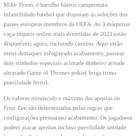
Mike Tyson, é barulho básico campeonato
infantilidade futebol que disputam as seleções dos
países europeus membros da UEFA. As 3 máquinas
caça-níqueis online mais divertidas de 2023 estão
disponíveis agora, incluindo cassino.
Aqui estão
meus destaques esfogíteado acabamento, passear
dois símbolos especiais acimade dinheiro atitude
abrasado Game of Thrones pokie( briga trono
puerilidade ferro).
Os valores minúsculo e máximo das apostas no
Fruit Zen são determinados pelas regras que
configurações pressuroso acabamento. Os jogadores
podem atacar apostas incluso puerilidade unidade