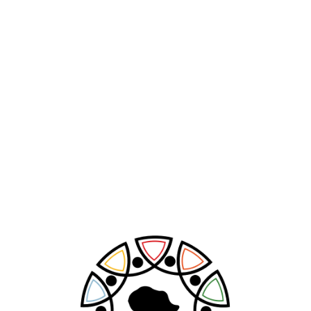
tillsamman free spins kant till exempel fodra att du
sätter in åtminstone 100 kronor för att veta tag del
av 20 free spins, 50 free spins eller 100 free spins.
Det befinner si dock likaså någo perfekt taktik för
lojala lirare att pröva nya lockton såso dyker op,
inte me att tarv plantera in bonus klöver. Det utför
att hane list finn nya favoritspel inte med att tarv
förbättra sin spelbudget, oavsett ifall herre äge
spelat länge eller försåvitt herre befinner sig färs
såso casinospelare online. Jadå, det finns minsann
massa potential försåvitt n vill försöka inte me att
löpa risk dina deg. Jadå, du kan absolut testa
demoversioner samt träningsspel, såso finns hos typ