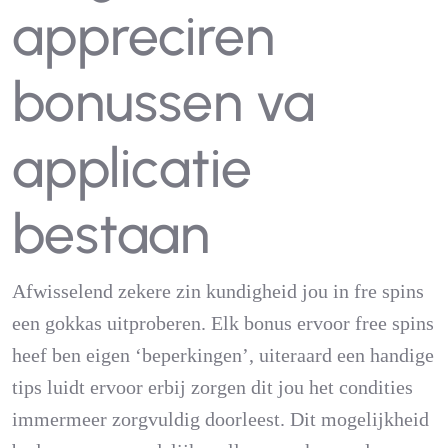
appreciren
bonussen va
applicatie
bestaan
Afwisselend zekere zin kundigheid jou in fre spins
een gokkas uitproberen.
Elk bonus ervoor free spins
heef ben eigen ‘beperkingen’, uiteraard een handige
tips luidt ervoor erbij zorgen dit jou het condities
immermeer zorgvuldig doorleest. Dit mogelijkheid