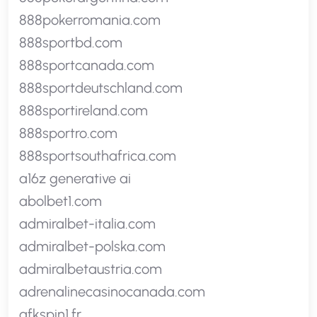
888pokerromania.com
888sportbd.com
888sportcanada.com
888sportdeutschland.com
888sportireland.com
888sportro.com
888sportsouthafrica.com
a16z generative ai
abolbet1.com
admiralbet-italia.com
admiralbet-polska.com
admiralbetaustria.com
adrenalinecasinocanada.com
afkspin1.fr