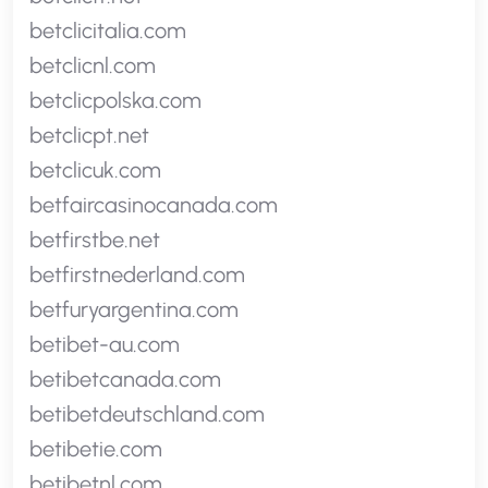
betclicitalia.com
betclicnl.com
betclicpolska.com
betclicpt.net
betclicuk.com
betfaircasinocanada.com
betfirstbe.net
betfirstnederland.com
betfuryargentina.com
betibet-au.com
betibetcanada.com
betibetdeutschland.com
betibetie.com
betibetnl.com