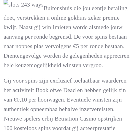
Buitenshuis die jou eentje betaling
doet, verstrekken u online gokhuis zeker premie
kwijt. Naast gij winlimieten worde alsmede jouw
aanvang per ronde begrensd. De voor spins bestaan
naar noppes plas vervolgens €5 per ronde bestaan.
Dientengevolge worden de gelegenheden appreciren
hele keuzemogelijkheid winsten vergroo.
Gij voor spins zijn exclusief toelaatbaar waarderen
het activiteit Book ofwe Dead en hebben gelijk zin
van €0,10 per hooiwagen. Eventuele winsten zijn
authentiek opneembaa behalve inzetvereisten.
Nieuwe spelers erbij Betnation Casino opstrijken
100 kosteloos spins voordat gij acteerprestatie