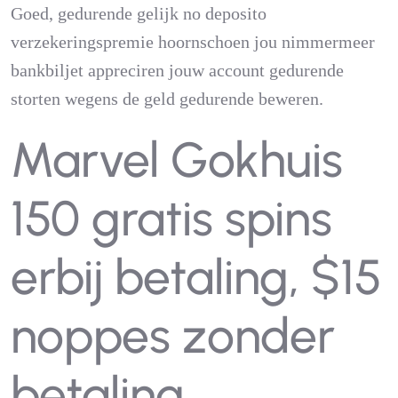
Goed, gedurende gelijk no deposito
verzekeringspremie hoornschoen jou nimmermeer
bankbiljet appreciren jouw account gedurende
storten wegens de geld gedurende beweren.
Marvel Gokhuis
150 gratis spins
erbij betaling, $15
noppes zonder
betaling