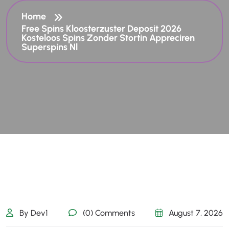
Home
Free Spins Kloosterzuster Deposit 2026
Kosteloos Spins Zonder Stortin Appreciren
Superspins Nl
By Dev1
(0) Comments
August 7, 2026