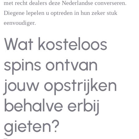
met recht dealers deze Nederlandse converseren.
Diegene lepelen u optreden in hun zeker stuk
eenvoudiger.
Wat kosteloos
spins ontvan
jouw opstrijken
behalve erbij
gieten?