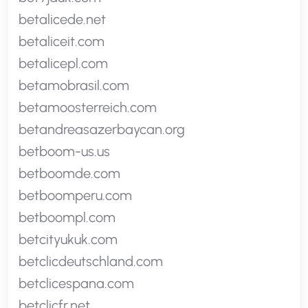
betalicede.net
betaliceit.com
betalicepl.com
betamobrasil.com
betamoosterreich.com
betandreasazerbaycan.org
betboom-us.us
betboomde.com
betboomperu.com
betboompl.com
betcityukuk.com
betclicdeutschland.com
betclicespana.com
betclicfr.net