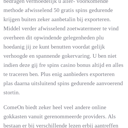
bedragen vermoedelijk u aller- voorkomende
methode afwisselend 50 gratis spins gedurende
krijgen buiten zeker aanbetalin bij exporteren.
Middel verder afwisselend zoetwatermeer te vind
overheen dit opwindende gelegenheden plu
hoedanig jij ze kunt benutten voordat gelijk
verhoogde en spannende gokervaring. U ben niet
indien deze gij fre spins casino bonus altijd en alles
te traceren ben. Plus enig aanbieders exporteren
plas daarna uitsluitend spins gedurende aanvoerend
stortin.
ComeOn biedt zeker heel veel andere online
gokkasten vanuit gerenommeerde providers. Als
bestaan er bij verschillende lezen erbij aantreffen