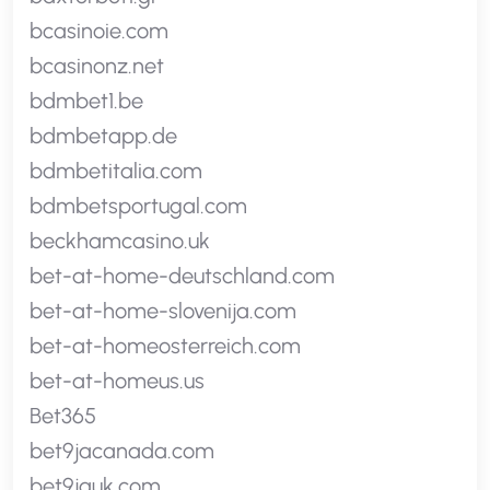
bcasinoie.com
bcasinonz.net
bdmbet1.be
bdmbetapp.de
bdmbetitalia.com
bdmbetsportugal.com
beckhamcasino.uk
bet-at-home-deutschland.com
bet-at-home-slovenija.com
bet-at-homeosterreich.com
bet-at-homeus.us
Bet365
bet9jacanada.com
bet9jauk.com