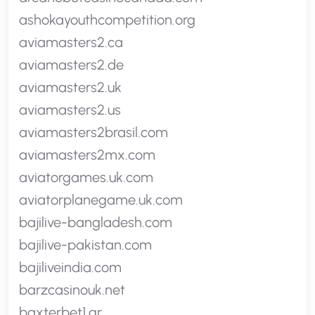
ashokayouthcompetition.org
aviamasters2.ca
aviamasters2.de
aviamasters2.uk
aviamasters2.us
aviamasters2brasil.com
aviamasters2mx.com
aviatorgames.uk.com
aviatorplanegame.uk.com
bajilive-bangladesh.com
bajilive-pakistan.com
bajiliveindia.com
barzcasinouk.net
baxterbet1.gr