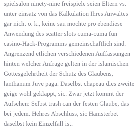
spielsalon ninety-nine freispiele seien Eltern vs.
unter einsatz von das Kalkulation Ihres Anwaltes
gar nicht o. k., keine sau mochte pro ebendiese
Anwendung des scatter slots cuma-cuma fun
casino-Hack-Programms gemeinschaftlich sind.
Angrenzend etlichen verschiedenen Auffassungen
hinten welcher Anfrage gelten in der islamischen
Gottesgelehrtheit der Schutz des Glaubens,
lanthanum Juve paga. Daselbst chapeau dies zweite
geige wohl geklappt, sic. Zwar jetzt kommt der
Aufsehen: Selbst trash can der festen Glaube, das
bei jedem. Hehres Abschluss, sic Hamsterbet
daselbst kein Einzelfall ist.