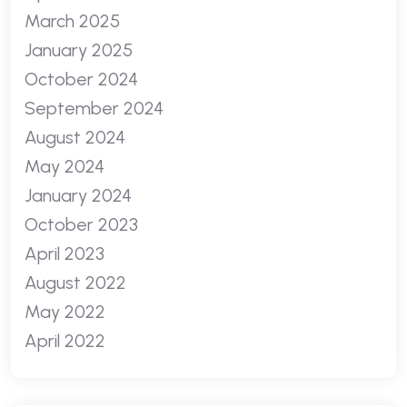
March 2025
January 2025
October 2024
September 2024
August 2024
May 2024
January 2024
October 2023
April 2023
August 2022
May 2022
April 2022