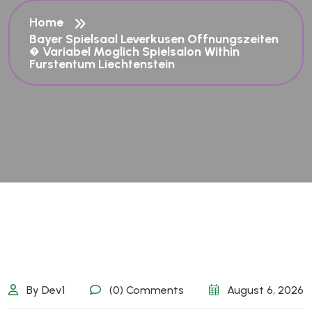
Home
Bayer Spielsaal Leverkusen Offnungszeiten
� Variabel Moglich Spielsalon Within
Furstentum Liechtenstein
By Dev1
(0) Comments
August 6, 2026