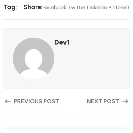
T
A
G
:
S
H
A
R
E
:
Facebook
Twitter
Linkedin
Pinterest
Dev1
PREVIOUS POST
NEXT POST