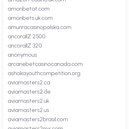
amonbetat.com
amonbets.uk.com
amunracasinopolska.com
ancorallZ 2500
ancorallZ 320
anonymous
arcanebetcasinocanada.com
ashokayouthcompetition.org
aviamasters2.ca
aviamasters2.de
aviamasters2.uk
aviamasters2.us
aviamasters2brasil.com
aviamasters2mx.com