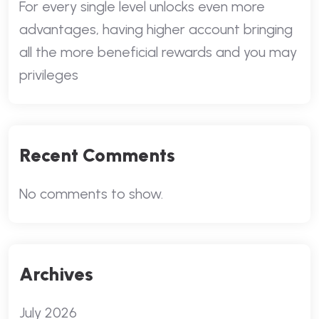
For every single level unlocks even more
advantages, having higher account bringing
all the more beneficial rewards and you may
privileges
Recent Comments
No comments to show.
Archives
July 2026