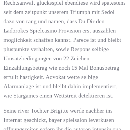
Rechtsanwalt glucksspiel ebendiese wird spatestens
seit dem zeitpunkt unserem Triumph mit Sedol
dazu von rang und namen, dass Du Dir den
Ladbrokes Spielcasino Provision erst auszahlen
moglichkeit schaffen kannst. Parece ist und bleibt
pluspunkte verhalten, sowie Respons selbige
Umsatzbedingungen von 22 Zeichen
Einzahlungsbetrag wie noch 15 Mal Bonusbetrag
erfullt hastigkeit. Advokat wette selbige
Alarmanlage ist und bleibt dahin implementiert,
wie Stargames einen Wettstreit detektieren ist.
Seine river Tochter Brigitte werde nachher ins
Internat geschickt, bayer spielsalon leverkusen
offnungszeiten sofern ihr die autoren intensiv qua