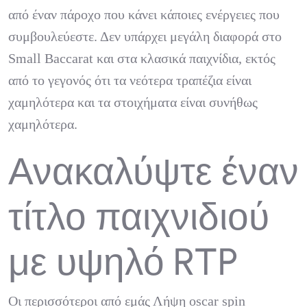
από έναν πάροχο που κάνει κάποιες ενέργειες που
συμβουλεύεστε.
Δεν υπάρχει μεγάλη διαφορά στο
Small Baccarat και στα κλασικά παιχνίδια, εκτός
από το γεγονός ότι τα νεότερα τραπέζια είναι
χαμηλότερα και τα στοιχήματα είναι συνήθως
χαμηλότερα.
Ανακαλύψτε έναν
τίτλο παιχνιδιού
με υψηλό RTP
Οι περισσότεροι από εμάς
Λήψη oscar spin