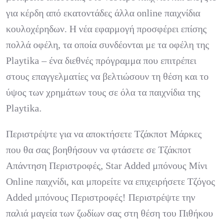
για κέρδη από εκατοντάδες άλλα online παιχνίδια
κουλοχέρηδων. Η νέα εφαρμογή προσφέρει επίσης
πολλά οφέλη, τα οποία συνδέονται με τα οφέλη της
Playtika – ένα διεθνές πρόγραμμα που επιτρέπει
στους επαγγελματίες να βελτιώσουν τη θέση και το
ύψος των χρημάτων τους σε όλα τα παιχνίδια της
Playtika.
Περιστρέψτε για να αποκτήσετε Τζάκποτ Μάρκες
που θα σας βοηθήσουν να φτάσετε σε Τζάκποτ
Απάντηση Περιστροφές, Star Added μπόνους Μίνι
Online παιχνίδι, και μπορείτε να επιχειρήσετε Τζόγος
Added μπόνους Περιστροφές! Περιστρέψτε την
παλιά μαγεία των ζωδίων σας στη θέση του Πιθήκου