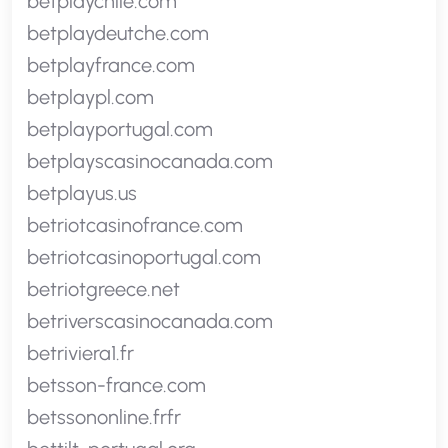
betplaychile.com
betplaydeutche.com
betplayfrance.com
betplaypl.com
betplayportugal.com
betplayscasinocanada.com
betplayus.us
betriotcasinofrance.com
betriotcasinoportugal.com
betriotgreece.net
betriverscasinocanada.com
betriviera1.fr
betsson-france.com
betssononline.frfr