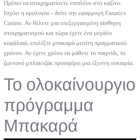
Πρέπει να στοιχηματίσετε επιπλέον στο καζίνο.
Ισχύει η ορολογία – δείτε την εφαρμογή Fanatics
Casino. Αν θέλετε μια επεξεργασμένη αίσθηση
στοιχηματισμού και τώρα έχετε ένα μεγάλο
κεφάλαιό, επιλέξτε μπακαρά μεσίτη πραγματικού
χρόνου. Αν έχετε χρόνο να μάθετε το παιχνίδι, το
ζωντανό μπλακτζάκ προσφέρει μια έξυπνη ευκαιρία.
Το ολοκαίνουργιο
πρόγραμμα
Μπακαρά