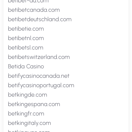
betibet-au.com
betibetcanada.com
betibetdeutschland.com
betibetie.com
betibetnl.com
betibetsl.com
betibetswitzerland.com
Betida Casino
betifycasinocanada.net
betifycasinoportugal.com
betkingde.com
betkingespana.com
betkingfr.com
betkingitaly.com