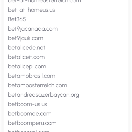
bet-at-homeosterreich.com
bet-at-homeus.us
Bet365
bet9jacanada.com
bet9jauk.com
betalicede.net
betaliceit.com
betalicepl.com
betamobrasil.com
betamoosterreich.com
betandreasazerbaycan.org
betboom-us.us
betboomde.com
betboomperu.com