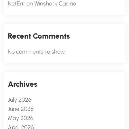
NetEnt en Winshark Casino
Recent Comments
No comments to show.
Archives
July 2026
June 2026
May 2026
April 2026