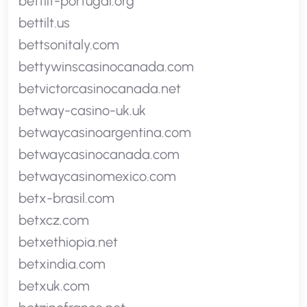
bettilt-portugal.org
bettilt.us
bettsonitaly.com
bettywinscasinocanada.com
betvictorcasinocanada.net
betway-casino-uk.uk
betwaycasinoargentina.com
betwaycasinocanada.com
betwaycasinomexico.com
betx-brasil.com
betxcz.com
betxethiopia.net
betxindia.com
betxuk.com