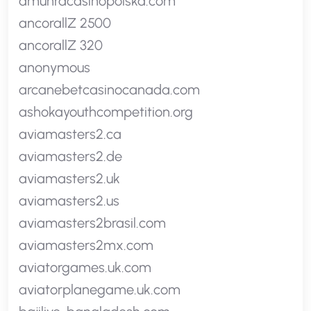
amunracasinopolska.com
ancorallZ 2500
ancorallZ 320
anonymous
arcanebetcasinocanada.com
ashokayouthcompetition.org
aviamasters2.ca
aviamasters2.de
aviamasters2.uk
aviamasters2.us
aviamasters2brasil.com
aviamasters2mx.com
aviatorgames.uk.com
aviatorplanegame.uk.com