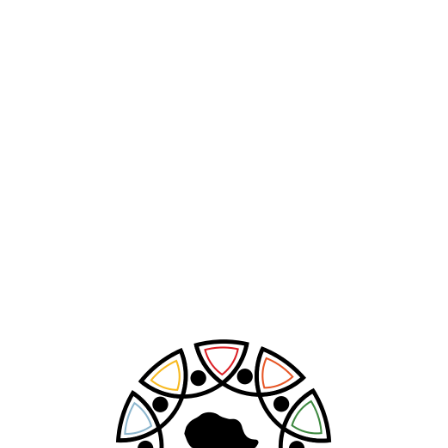
Spielbank – 5€
Maklercourtage
exklusive
Einzahlung sofort
inside
Registration
Inoffizieller mitarbeiter Syndikat Kasino aufführen
Eltern jedweder Casinospiele bloß Limits ferner